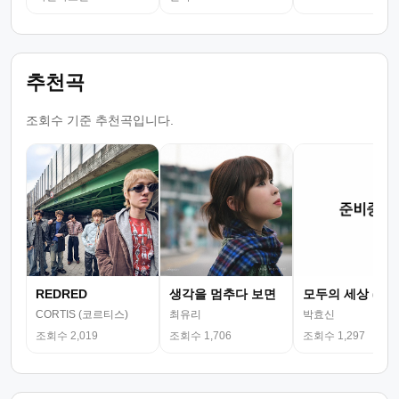
추천곡
조회수 기준 추천곡입니다.
REDRED
생각을 멈추다 보면
모두의 세상 (뮤
CORTIS (코르티스)
최유리
박효신
조회수 2,019
조회수 1,706
조회수 1,297