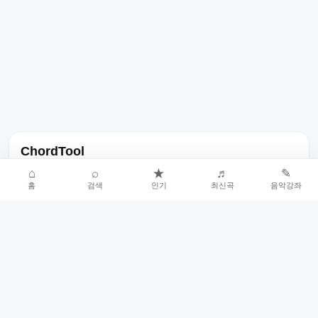
ChordTool
노래 가사, 곡 정보, 코드, 악보를 한곳에서 찾을 수 있는 음악 정보
⌂
⌕
★
♬
✎
홈
검색
인기
최신곡
음악강좌
서비스입니다.
인기곡 중심으로 악보와 코드 콘텐츠를 계속 확장합니다.
홈
인기차트
최신곡
음악강좌
악보 요청
오류 신고
🎼
작업자
© 2026 ChordTool. All rights reserved.
Today :
7,737
명
⚙