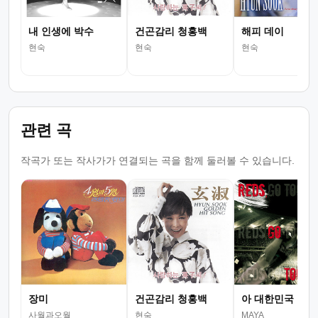
내 인생에 박수
건곤감리 청홍백
해피 데이
현숙
현숙
현숙
관련 곡
작곡가 또는 작사가가 연결되는 곡을 함께 둘러볼 수 있습니다.
장미
건곤감리 청홍백
아 대한민국
사월과오월
현숙
MAYA