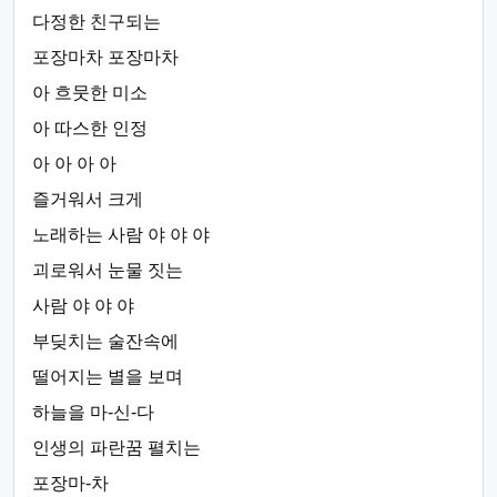
다정한 친구되는
포장마차 포장마차
아 흐뭇한 미소
아 따스한 인정
아 아 아 아
즐거워서 크게
노래하는 사람 야 야 야
괴로워서 눈물 짓는
사람 야 야 야
부딪치는 술잔속에
떨어지는 별을 보며
하늘을 마-신-다
인생의 파란꿈 펼치는
포장마-차