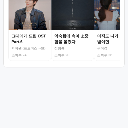
그대에게 드림 OST
익숙함에 속아 소중
아직도 니가 그리
Part.6
함을 몰랐다
밤이면
박지원 (프로미스나인)
정창룡
우이경
조회수 24
조회수 20
조회수 26