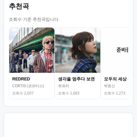
추천곡
조회수 기준 추천곡입니다.
REDRED
생각을 멈추다 보면
모두의 세상 (뮤
CORTIS (코르티스)
최유리
박효신
조회수 2,007
조회수 1,683
조회수 1,273