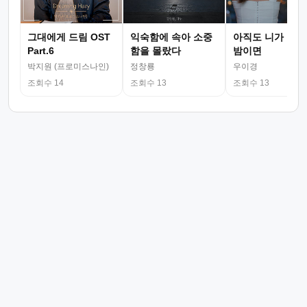
그대에게 드림 OST
익숙함에 속아 소중
아직도 니가 그리
Part.6
함을 몰랐다
밤이면
박지원 (프로미스나인)
정창룡
우이경
조회수 14
조회수 13
조회수 13