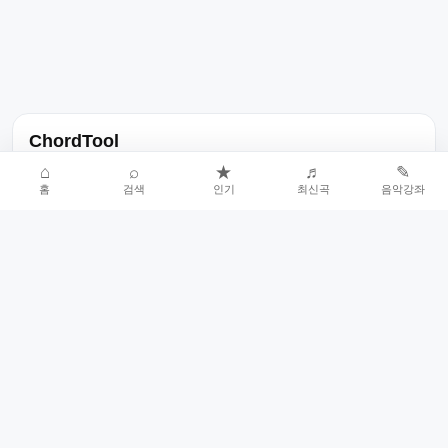
ChordTool
노래 가사, 곡 정보, 코드, 악보를 한곳에서 찾을 수 있는 음악 정보
⌂
⌕
★
♬
✎
홈
검색
인기
최신곡
음악강좌
서비스입니다.
인기곡 중심으로 악보와 코드 콘텐츠를 계속 확장합니다.
홈
인기차트
최신곡
음악강좌
악보 요청
오류 신고
🎼
작업자
© 2026 ChordTool. All rights reserved.
Today :
15,331
명
⚙