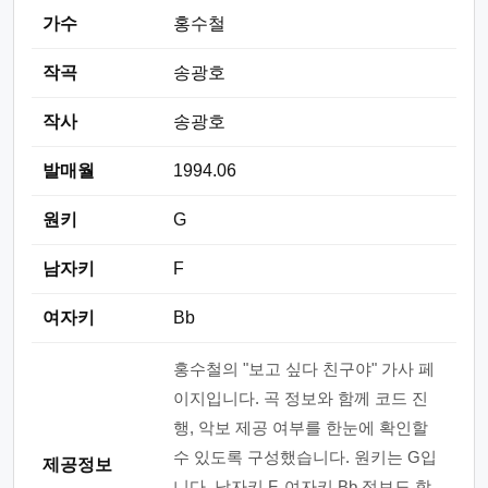
가수
홍수철
작곡
송광호
작사
송광호
발매월
1994.06
원키
G
남자키
F
여자키
Bb
홍수철의 "보고 싶다 친구야" 가사 페
이지입니다. 곡 정보와 함께 코드 진
행, 악보 제공 여부를 한눈에 확인할
수 있도록 구성했습니다. 원키는 G입
제공정보
니다. 남자키 F, 여자키 Bb 정보도 함