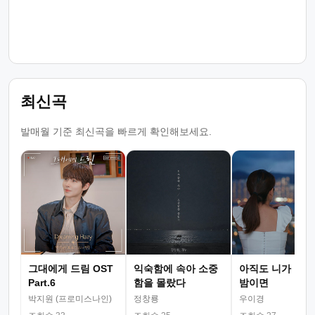
최신곡
발매월 기준 최신곡을 빠르게 확인해보세요.
그대에게 드림 OST
익숙함에 속아 소중
아직도 니가 그리
Part.6
함을 몰랐다
밤이면
박지원 (프로미스나인)
정창룡
우이경