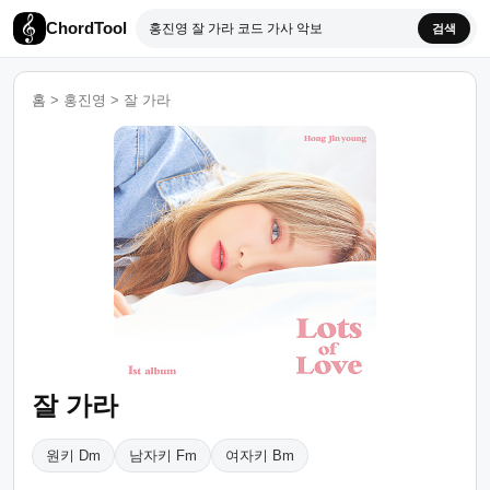
ChordTool
검색
홈
>
홍진영
>
잘 가라
잘 가라
원키 Dm
남자키 Fm
여자키 Bm