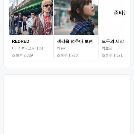
REDRED
생각을 멈추다 보면
모두의 세상 (뮤
CORTIS (코르티스)
최유리
박효신
조회수 2,029
조회수 1,720
조회수 1,321