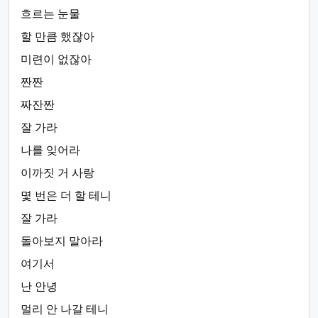
흐르는 눈물
할 만큼 했잖아
미련이 없잖아
짠짠
짜잔짠
잘 가라
나를 잊어라
이까짓 거 사랑
몇 번은 더 할 테니
잘 가라
돌아보지 말아라
여기서
난 안녕
멀리 안 나갈 테니