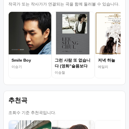
작곡가 또는 작사가가 연결되는 곡을 함께 둘러볼 수 있습니다.
Smile Boy
그런 사람 또 없습니
저녁 하늘
다 (영화"슬픔보다
이승기
에일리
더..")
이승철
추천곡
조회수 기준 추천곡입니다.