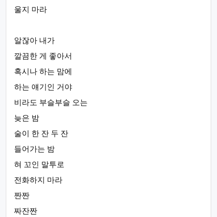
울지 마라
알잖아 내가
깔끔한 게 좋아서
혹시나 하는 맘에
하는 얘기인 거야
비라도 부슬부슬 오는
늦은 밤
술이 한 잔 두 잔
들어가는 밤
혀 꼬인 말투로
전화하지 마라
짠짠
짜잔짠