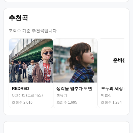
추천곡
조회수 기준 추천곡입니다.
REDRED
생각을 멈추다 보면
모두의 세상 (뮤
CORTIS (코르티스)
최유리
박효신
조회수 2,016
조회수 1,695
조회수 1,284