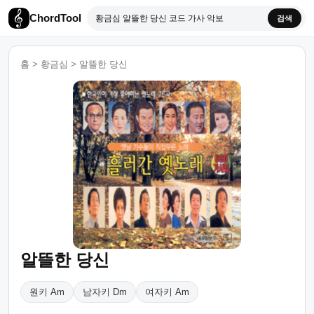
ChordTool
검색
홈
>
황금심
>
알뜰한 당신
알뜰한 당신
원키 Am
남자키 Dm
여자키 Am