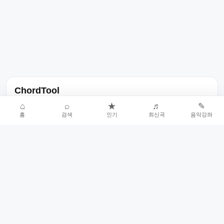
ChordTool
노래 가사, 곡 정보, 코드, 악보를 한곳에서 찾을 수 있는 음악 정보
⌂
⌕
★
♬
✎
홈
검색
인기
최신곡
음악강좌
서비스입니다.
인기곡 중심으로 악보와 코드 콘텐츠를 계속 확장합니다.
홈
인기차트
최신곡
음악강좌
악보 요청
오류 신고
🎼
작업자
© 2026 ChordTool. All rights reserved.
Today :
14,810
명
⚙