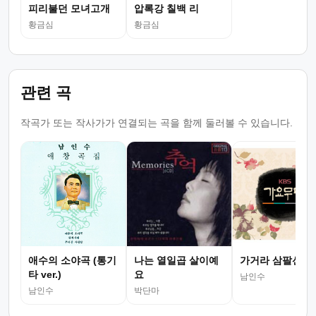
피리불던 모녀고개
압록강 칠백 리
황금심
황금심
관련 곡
작곡가 또는 작사가가 연결되는 곡을 함께 둘러볼 수 있습니다.
애수의 소야곡 (통기
나는 열일곱 살이예
가거라 삼팔선
타 ver.)
요
남인수
남인수
박단마