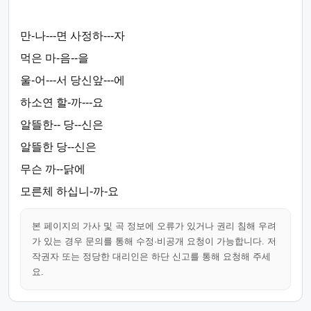
만-나---면 사정하---자
먹은 마-음--을
울-어---서 당신앞---에
하소연 할-까---요
알뜰한-- 당--신은
알뜰한 당--신은
무슨 까--닭에
모른체 하십니-까-요
본 페이지의 가사 및 곡 정보에 오류가 있거나 권리 침해 우려
가 있는 경우 문의를 통해 수정·비공개 요청이 가능합니다. 저
작권자 또는 정당한 대리인은 하단 신고를 통해 요청해 주세
요.