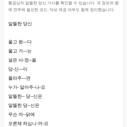
황금심의 알뜰한 당신 가사를 확인할 수 있습니다. 곡 정보와 함
께 연주에 필요한 코드, 악보 제공 여부도 함께 정리했습니다.
알뜰한 당신
울고 왔---다
울고 가---는
설은 사-정--을
당-신---이
몰라주---면
누가- 알아주-나-요
알뜰한-- 당--신은
알뜰한 당--신은
무슨 까--닭에
모른체 하십니-까-요