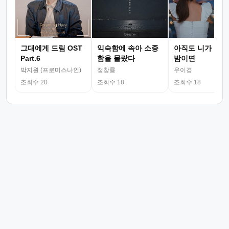
그대에게 드림 OST
익숙함에 속아 소중
아직도 니가 그리
Part.6
함을 몰랐다
밤이면
박지원 (프로미스나인)
정창룡
우이경
조회수 20
조회수 18
조회수 18