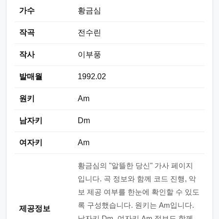
가수
황금심
작곡
전수린
작사
이부풍
발매월
1992.02
원키
Am
남자키
Dm
여자키
Am
황금심의 "알뜰한 당신" 가사 페이지
입니다. 곡 정보와 함께 코드 진행, 악
보 제공 여부를 한눈에 확인할 수 있도
록 구성했습니다. 원키는 Am입니다.
제공정보
남자키 Dm, 여자키 Am 정보도 함께