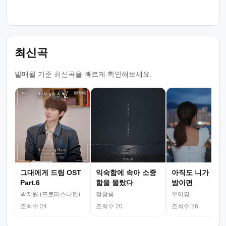
최신곡
발매월 기준 최신곡을 빠르게 확인해보세요.
그대에게 드림 OST
익숙함에 속아 소중
아직도 니가 그리
Part.6
함을 몰랐다
밤이면
박지원 (프로미스나인)
정창룡
우이경
조회수 24
조회수 20
조회수 26