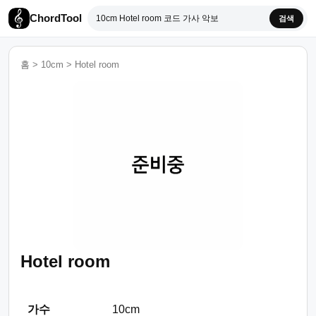
ChordTool
검색
홈
>
10cm
>
Hotel room
Hotel room
가수
10cm