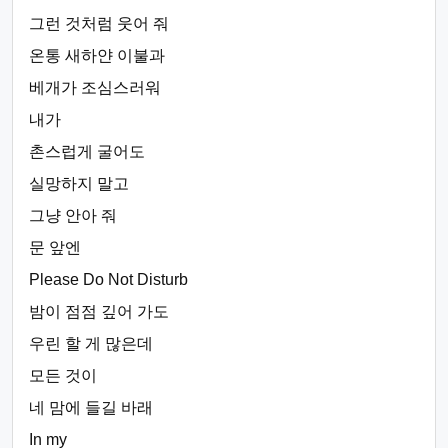
그런 것처럼 웃어 줘
온통 새하얀 이불과
베개가 조심스러워
내가
촌스럽게 굴어도
실망하지 말고
그냥 안아 줘
문 앞엔
Please Do Not Disturb
밤이 점점 깊어 가도
우린 할 게 많은데
모든 것이
네 맘에 들길 바래
In my