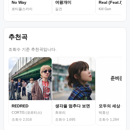
No Way
여왕개미
Real (Feat.I)
로티플스카이
길건
Kill Gun
추천곡
조회수 기준 추천곡입니다.
REDRED
생각을 멈추다 보면
모두의 세상 (뮤
CORTIS (코르티스)
최유리
박효신
조회수 2,016
조회수 1,695
조회수 1,284