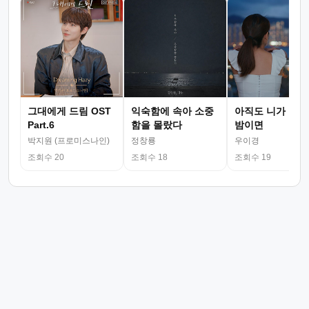
그대에게 드림 OST
익숙함에 속아 소중
아직도 니가 그리
Part.6
함을 몰랐다
밤이면
박지원 (프로미스나인)
정창룡
우이경
조회수 20
조회수 18
조회수 19