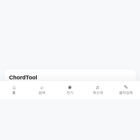
ChordTool
노래 가사, 곡 정보, 코드, 악보를 한곳에서 찾을 수 있는 음악 정보
⌂
⌕
★
♬
✎
홈
검색
인기
최신곡
음악강좌
서비스입니다.
인기곡 중심으로 악보와 코드 콘텐츠를 계속 확장합니다.
홈
인기차트
최신곡
음악강좌
악보 요청
오류 신고
🎼
작업자
© 2026 ChordTool. All rights reserved.