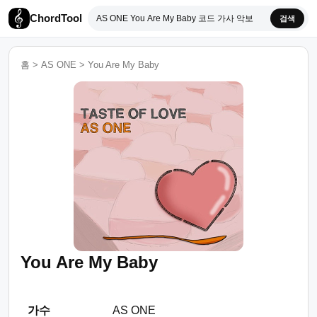
ChordTool
검색
홈
>
AS ONE
>
You Are My Baby
You Are My Baby
가수
AS ONE