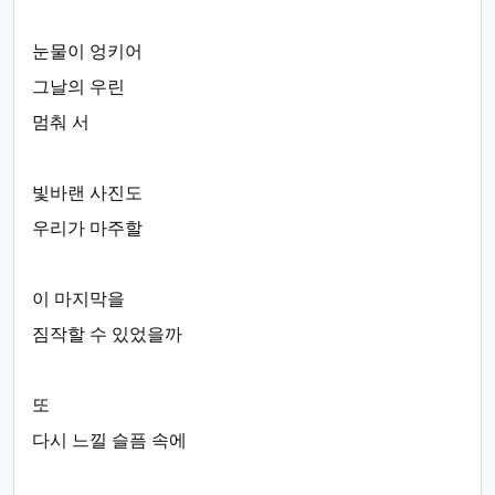
눈물이 엉키어
그날의 우린
멈춰 서
빛바랜 사진도
우리가 마주할
이 마지막을
짐작할 수 있었을까
또
다시 느낄 슬픔 속에