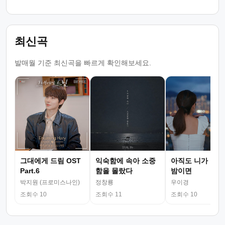
최신곡
발매월 기준 최신곡을 빠르게 확인해보세요.
그대에게 드림 OST
익숙함에 속아 소중
아직도 니가 그리
Part.6
함을 몰랐다
밤이면
박지원 (프로미스나인)
정창룡
우이경
조회수 10
조회수 11
조회수 10