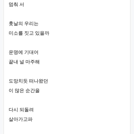
멈춰 서
훗날의 우리는
미소를 짓고 있을까
운명에 기대어
끝내 널 마주해
도망치듯 떠나왔던
이 많은 순간을
다시 되돌려
살아가고파