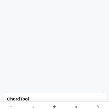
ChordTool
노래 가사, 곡 정보, 코드, 악보를 한곳에서 찾을 수 있는 음악 정보
⌂
⌕
★
♬
✎