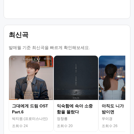
최신곡
발매월 기준 최신곡을 빠르게 확인해보세요.
그대에게 드림 OST
익숙함에 속아 소중
아직도 니가 그리
Part.6
함을 몰랐다
밤이면
박지원 (프로미스나인)
정창룡
우이경
조회수 24
조회수 20
조회수 26