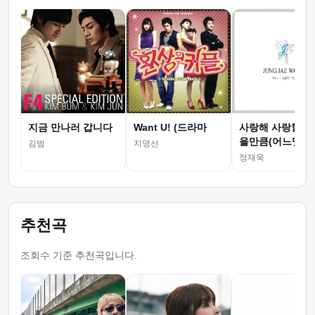
지금 만나러 갑니다
Want U! (드라마
사랑해 사랑할 수
을만큼(어느멋진
김범
지영선
정재욱
추천곡
조회수 기준 추천곡입니다.