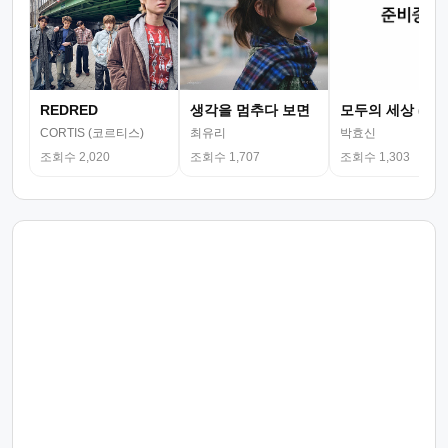
REDRED
생각을 멈추다 보면
모두의 세상 (뮤
CORTIS (코르티스)
최유리
박효신
조회수 2,020
조회수 1,707
조회수 1,303