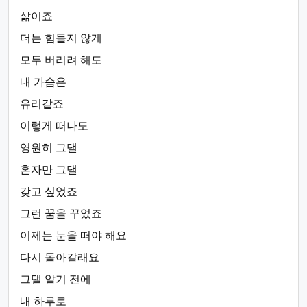
삶이죠
더는 힘들지 않게
모두 버리려 해도
내 가슴은
유리같죠
이렇게 떠나도
영원히 그댈
혼자만 그댈
갖고 싶었죠
그런 꿈을 꾸었죠
이제는 눈을 떠야 해요
다시 돌아갈래요
그댈 알기 전에
내 하루로