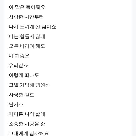
이 말은 들어줘요
사랑한 시간부터
다시 느끼게 된 삶이죠
더는 힘들지 않게
모두 버리려 해도
내 가슴은
유리같죠
이렇게 떠나도
그댈 기억해 영원히
사랑한 걸로
된거죠
메마른 나의 삶에
소중한 사랑을 준
그대에게 감사해요