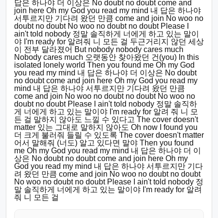
답은 하나야 더 이상은 No doubt no doubt come and
join here Oh my God you read my mind 내 답은 하나야
서투르지만 기다려 왔던 만큼 come and join No woo no
doubt no doubt No woo no doubt no doubt Please I
ain't told nobody 정말 솔직하게 너에게 하고 있는 말이
야 I'm ready for 알려줘 니 모든 걸 두근거리지 않던 세상
이 전부 달라졌어 But nobody nobody cares much
Nobody cares much 오랫동안 찾아왔던 건(you) In this
isolated lonely world Then you found me Oh my God
you read my mind 내 답은 하나야 더 이상은 No doubt
no doubt come and join here Oh my God you read my
mind 내 답은 하나야 서투르지만 기다려 왔던 만큼
come and join No woo no doubt no doubt No woo no
doubt no doubt Please I ain't told nobody 정말 솔직하
게 너에게 하고 있는 말이야 I'm ready for 알려 줘 니 모
든 걸 말하지 않아도 느낄 수 있다고 The cover doesn't
matter 있는 그대로 말하지 않아도 Oh now I found you
더 크게 불러줘 들릴 수 있도록 The cover doesn't matter
어서 말해줘 (너도) 알고 있다면 말야 Then you found
me Oh my God you read my mind 내 답은 하나야 더 이
상은 No doubt no doubt come and join here Oh my
God you read my mind 내 답은 하나야 서투르지만 기다
려 왔던 만큼 come and join No woo no doubt no doubt
No woo no doubt no doubt Please I ain't told nobody 정
말 솔직하게 너에게 하고 있는 말이야 I'm ready for 알려
줘 니 모든 걸