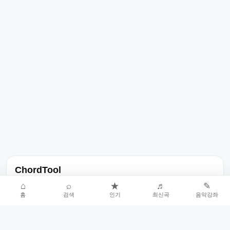
ChordTool
노래 가사, 곡 정보, 코드, 악보를 한곳에서 찾을 수 있는 음악 정보
⌂
⌕
★
♬
✎
홈
검색
인기
최신곡
음악강좌
서비스입니다.
인기곡 중심으로 악보와 코드 콘텐츠를 계속 확장합니다.
홈
인기차트
최신곡
음악강좌
악보 요청