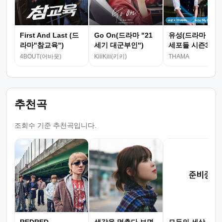
First And Last (드
Go On(드라마 "21
유성(드라마 "유
라마"참교육")
세기 대군부인")
세포들 시즌3")
4BOUT(어바웃)
KiiiKiii(키키)
THAMA
추천곡
조회수 기준 추천곡입니다.