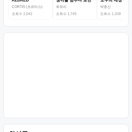
REDRED
생각을 멈추다 보면
모두의 세상 (뮤
CORTIS (코르티스)
최유리
박효신
조회수 2,042
조회수 1,745
조회수 1,339