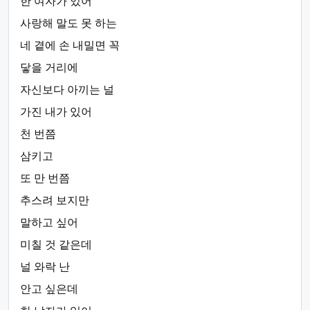
한 여자가 있어
사랑해 말도 못 하는
네 곁에 손 내밀면 꼭
닿을 거리에
자신보다 아끼는 널
가진 내가 있어
천 번쯤
삼키고
또 만 번쯤
추스려 보지만
말하고 싶어
미칠 것 같은데
널 와락 난
안고 싶은데