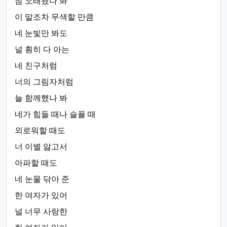
참 오래됐나 봐
이 말조차 무색할 만큼
네 눈빛만 봐도
널 훤히 다 아는
네 친구처럼
너의 그림자처럼
늘 함께했나 봐
네가 힘들 때나 슬플 때
외로워할 때도
너 이별 앓고서
아파할 때도
네 눈물 닦아 준
한 여자가 있어
널 너무 사랑한