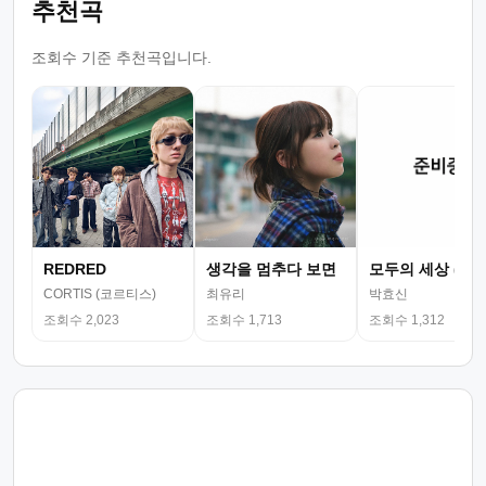
추천곡
조회수 기준 추천곡입니다.
REDRED
생각을 멈추다 보면
모두의 세상 (뮤
CORTIS (코르티스)
최유리
박효신
조회수 2,023
조회수 1,713
조회수 1,312