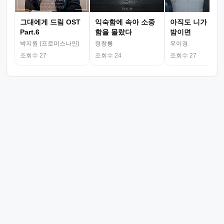
그대에게 드림 OST
익숙함에 속아 소중
아직도 니가 그리
Part.6
함을 몰랐다
밤이면
박지원 (프로미스나인)
정창룡
우이경
조회수 27
조회수 24
조회수 27