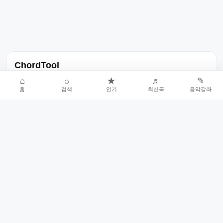
ChordTool
노래 가사, 곡 정보, 코드, 악보를 한곳에서 찾을 수 있는 음악 정보
⌂
⌕
★
♬
✎
홈
검색
인기
최신곡
음악강좌
서비스입니다.
인기곡 중심으로 악보와 코드 콘텐츠를 계속 확장합니다.
홈
인기차트
최신곡
음악강좌
악보 요청
오류 신고
🎼
작업자
© 2026 ChordTool. All rights reserved.
Today :
21,680
명
⚙