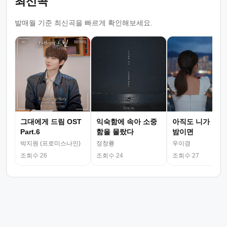
최신곡
발매월 기준 최신곡을 빠르게 확인해보세요.
그대에게 드림 OST
익숙함에 속아 소중
아직도 니가 그리
Part.6
함을 몰랐다
밤이면
박지원 (프로미스나인)
정창룡
우이경
조회수 26
조회수 24
조회수 27