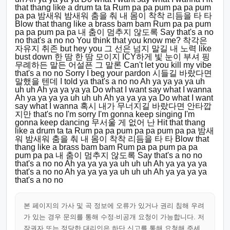
that thang like a drum ta ta Rum pa pa pum pa pa pum
pa pa 밤새워 밤새워 춤을 춰 내 몸이 착착 리듬을 타 타
Blow that thang like a brass bam bam Rum pa pa pum
pa pa pum pa pa 내 춤이 멈추지 않도록 Say that's a no
no that's a no no You think that you know me? 착각은
자유지 취존 but hey you 그 선은 넘지 말길 내 노력 like
bust down 한 땀 한 땀 모이지 ICY하게 빛 눈이 부셔 핑
무례하든 말든 어설픈 그 말론 Can't let you kill my vibe
that's a no no Sorry I beg your pardon 시들길 바랐다면
말했을 텐데 I told ya that's a no no Ah ya ya ya ya uh
uh uh Ah ya ya ya ya Do what I want say what I wanna
Ah ya ya ya ya uh uh uh Ah ya ya ya ya Do what I want
say what I wanna 혹시 내가 무너지길 바랐다면 안타깝
지만 that's no I'm sorry I'm gonna keep singing I'm
gonna keep dancing 무서울 게 없어 난 Hit that thang
like a drum ta ta Rum pa pa pum pa pa pum pa pa 밤새
워 밤새워 춤을 춰 내 몸이 착착 리듬을 타 타 Blow that
thang like a brass bam bam Rum pa pa pum pa pa
pum pa pa 내 춤이 멈추지 않도록 Say that's a no no
that's a no no Ah ya ya ya ya uh uh uh Ah ya ya ya ya
that's a no no Ah ya ya ya ya uh uh uh Ah ya ya ya ya
that's a no no
본 페이지의 가사 및 곡 정보에 오류가 있거나 권리 침해 우려
가 있는 경우 문의를 통해 수정·비공개 요청이 가능합니다. 저
작권자 또는 정당한 대리인은 하단 신고를 통해 요청해 주세