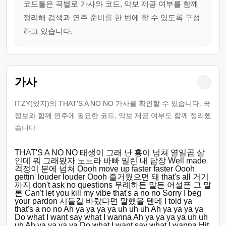
코드툴은 곡별로 가사와 코드, 악보 제공 여부를 함께
정리해 검색과 연주 준비를 한 번에 할 수 있도록 구성
하고 있습니다.
가사
−
ITZY(있지)의 THAT'S A NO NO 가사를 확인할 수 있습니다. 곡
정보와 함께 연주에 필요한 코드, 악보 제공 여부도 함께 정리했
습니다.
THAT'S A NO NO 태생이 그래 난 흥이 넘쳐 열일곱 살
인데 뭐 그래봤자 노느라 바빠 밀린 내 답장 Well made
걱정이 분에 넘쳐 Oooh move up faster faster Oooh
gettin' louder louder Oooh 즐거웠으면 돼 that's all 거기
까지 don't ask no questions 무례하든 말든 어설픈 그 말
론 Can't let you kill my vibe that's a no no Sorry I beg
your pardon 시들길 바랐다면 말했을 텐데 I told ya
that's a no no Ah ya ya ya ya uh uh uh Ah ya ya ya ya
Do what I want say what I wanna Ah ya ya ya ya uh uh
uh Ah ya ya ya ya Do what I want say what I wanna Hit