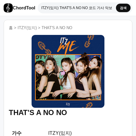
ChordTool
검색
홈
>
ITZY(있지)
>
THAT'S A NO NO
THAT'S A NO NO
가수
ITZY(있지)