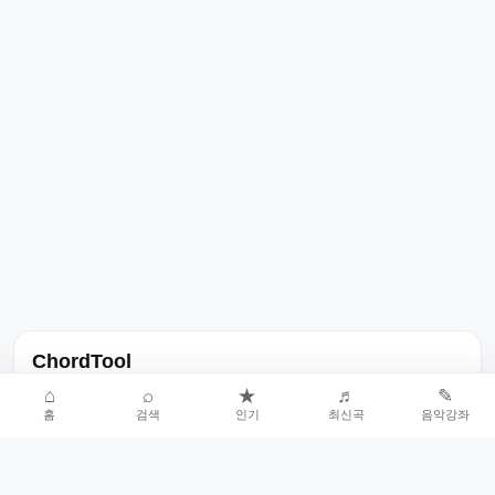
ChordTool
노래 가사, 곡 정보, 코드, 악보를 한곳에서 찾을 수 있는 음악 정보
⌂
⌕
★
♬
✎
홈
검색
인기
최신곡
음악강좌
서비스입니다.
인기곡 중심으로 악보와 코드 콘텐츠를 계속 확장합니다.
홈
인기차트
최신곡
음악강좌
악보 요청