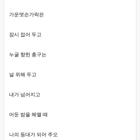
가운뎃손가락은
잠시 접어 두고
누굴 향한 총구는
널 위해 두고
내가 넘어지고
어둔 밤을 헤맬 때
나의 등대가 되어 주오