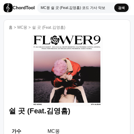
ChordTool
검색
홈
>
MC몽
>
쉴 곳 (Feat.김영흠)
쉴 곳 (Feat.김영흠)
가수
MC몽