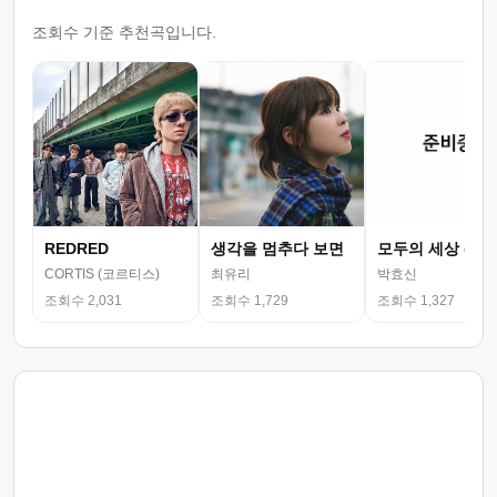
조회수 기준 추천곡입니다.
REDRED
생각을 멈추다 보면
모두의 세상 (뮤
CORTIS (코르티스)
최유리
박효신
조회수 2,031
조회수 1,729
조회수 1,327