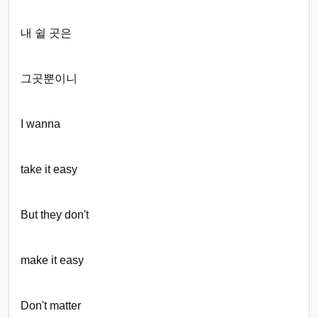
내 쉴 곳은
그곳뿐이니
I wanna
take it easy
But they don't
make it easy
Don't matter