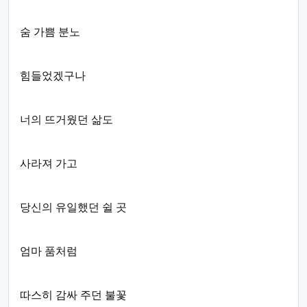
숨 가쁨 분노
힘들었겠구나
너의 뜨거웠던 삶도
사라져 가고
당신의 유일했던 쉴 곳
엄마 품처럼
따스히 감싸 주던 불꽃