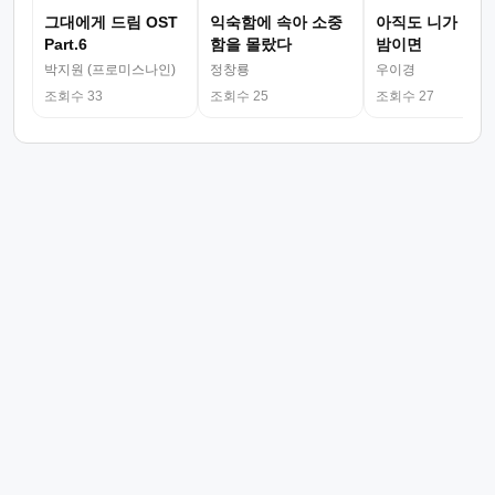
그대에게 드림 OST
익숙함에 속아 소중
아직도 니가 그리
Part.6
함을 몰랐다
밤이면
박지원 (프로미스나인)
정창룡
우이경
조회수 33
조회수 25
조회수 27