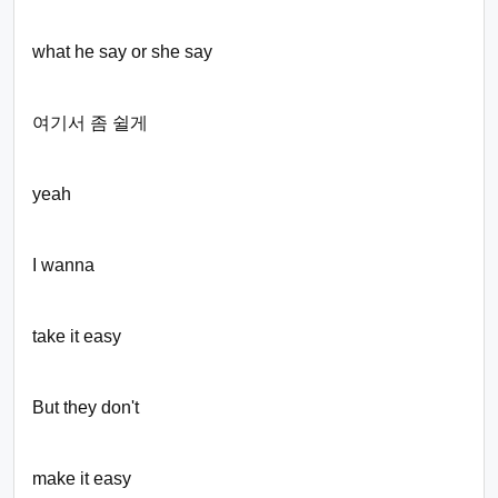
what he say or she say
여기서 좀 쉴게
yeah
I wanna
take it easy
But they don't
make it easy