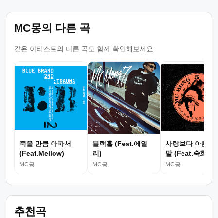
MC몽의 다른 곡
같은 아티스트의 다른 곡도 함께 확인해보세요.
죽을 만큼 아파서
블랙홀 (Feat.에일
사랑보다 아름다
(Feat.Mellow)
리)
말 (Feat.숙희)
MC몽
MC몽
MC몽
추천곡