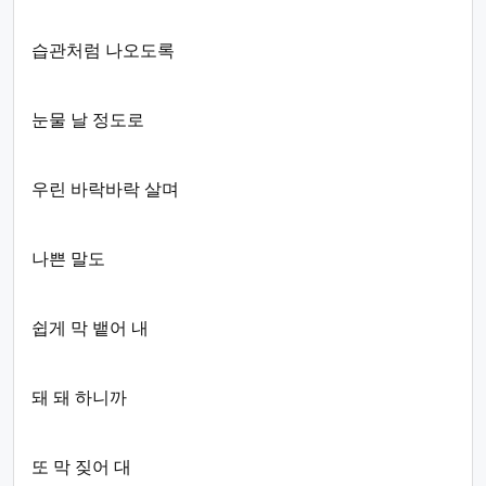
습관처럼 나오도록
눈물 날 정도로
우린 바락바락 살며
나쁜 말도
쉽게 막 뱉어 내
돼 돼 하니까
또 막 짖어 대