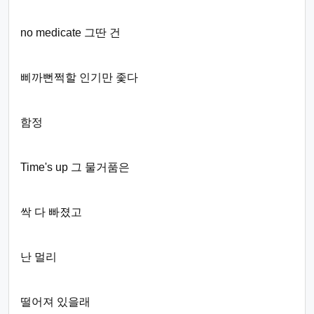
no medicate 그딴 건
삐까뻔쩍할 인기만 좇다
함정
Time's up 그 물거품은
싹 다 빠졌고
난 멀리
떨어져 있을래