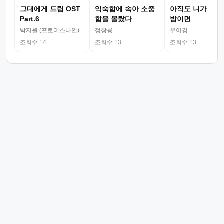
그대에게 드림 OST
익숙함에 속아 소중
아직도 니가 그리
Part.6
함을 몰랐다
밤이면
박지원 (프로미스나인)
정창룡
우이경
조회수 14
조회수 13
조회수 13