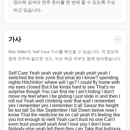
정리해 검색과 연주 준비를 한 번에 할 수 있도록 구성
하고 있습니다.
가사
−
Mac Miller의 Self Care 가사를 확인할 수 있습니다. 곡 정보와
함께 연주에 필요한 코드, 악보 제공 여부도 함께 정리했습니다.
Self Care Yeah yeah yeah yeah yeah yeah yeah I
switched the time zone But what do I know? spending
nights Hitchhikin' where will I go? I could fly home with
my eyes closed But it be kinda hard to see That's no
surprise though You can find me I ain't hiding I don't
move my feet when I be gliding I just slide in and then I
roll out Yeah well climbing over that wall I remember
yes I remember yes I remember it all Swear the height
be too tall So like September I fall Down below now I
know That the medicine be on call yeah It's feeling like
you hot enough to melt Yeah can't trust no one Can't
even trust yourself yeah And I love you I don't love
Nobody else yeah tell them they can Take that bullsxxx