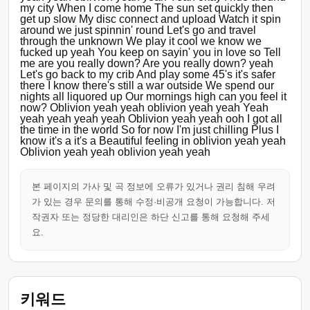
my city When I come home The sun set quickly then
get up slow My disc connect and upload Watch it spin
around we just spinnin' round Let's go and travel
through the unknown We play it cool we know we
fucked up yeah You keep on sayin' you in love so Tell
me are you really down? Are you really down? yeah
Let's go back to my crib And play some 45's it's safer
there I know there's still a war outside We spend our
nights all liquored up Our mornings high can you feel it
now? Oblivion yeah yeah oblivion yeah yeah Yeah
yeah yeah yeah yeah Oblivion yeah yeah ooh I got all
the time in the world So for now I'm just chilling Plus I
know it's a it's a Beautiful feeling in oblivion yeah yeah
Oblivion yeah yeah oblivion yeah yeah
본 페이지의 가사 및 곡 정보에 오류가 있거나 권리 침해 우려
가 있는 경우 문의를 통해 수정·비공개 요청이 가능합니다. 저
작권자 또는 정당한 대리인은 하단 신고를 통해 요청해 주세
요.
키워드