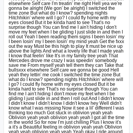
elsewhere Self care I'm treatin' me right Hell yea we're
gonna be alright (We gon' be alright) I switched the
time zone But what do I know? spending nights
Hitchhikin' where will I go? I could fly home with my
eyes closed But it be kinda hard to see That's no
surprise though You can find me I ain't hiding I don't
move my feet when I be gliding I just slide in and then I
roll out Yeah I been reading them signs I been losin' my
I been losin' my I been losin' my mind yeah Get the fxxx
out the way Must be this high to play It must be nice up
above the lights And what a lovely life that I made yeah
I know that feelin' like It's in my family tree yeah That
Mercedes drove me crazy I was speedin' somebody
save me From myself yeah tell them they can Take that
bullsxxx elsewhere Self care we gonna be good Hell
yeah they lettin' me cook I switched the time zone But
what do I know? spending nights Hitchhikin' where will
I go? I could fly home with my eyes closed But it be
kinda hard to see That's no surprise though You can
find me I ain't hiding I don't move my feet when I be
gliding I just slide in and then I roll out And I didn't know
I didn't know I didn't know I didn't know hey Well didn't
know what I was missing Now it see a lil' different I was
thinking too much Got stuck in oblivion yeah yeah
Oblivion yeah yeah oblivion yeah yeah I got all the time
in the world So for now I'm just chilling Plus I know it's
a it's a Beautiful feeling in oblivion yeah yeah Oblivion
yeah yeah oblivion yeah yeah Yeah okay I ride around