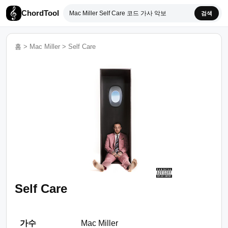
ChordTool
검색
홈
>
Mac Miller
>
Self Care
Self Care
가수
Mac Miller