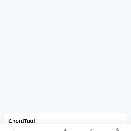
ChordTool
노래 가사, 곡 정보, 코드, 악보를 한곳에서 찾을 수 있는 음악 정보
⌂
⌕
★
♬
✎