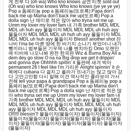
게 전부 다 (oh wa) Who kno knows 공연 티켓 sold out
(Oh wa) who kno knows Who kno knows (ye ye ye ye)
Pop a 돔페리뇽 pop a 돔페리뇽(또르륵) Papa don't
back me up Mama don't back me up(또르륵) Pop a
dolla sign 난 재미로 적은 많아 who tryna set me up
Umm my lover my lover fam 내 가족 brother MDL MDL
MDL uh huh ayy 물들이자 MDL MDL MDL uh huh ayy
물들이자 MDL MDL MDL uh huh uh ayy 물들이자 MDL
MDL MDL uh huh ayy 물들이자 Bless!! another shot 잔
나비 I'ma be 마른 땅에 한 바가지 소나기 부었더니 내가
뺑끼라니 범부들은 기우제 나를 벤치마킹 Omo 오랜만
에 티비에 나오나봐 완전 한국판 Wiz & Burna Boy All a
dem dey go slow O na na Big drop we get it drippin'
and gonna dye Ohhhhh spillin' it 돌판에 새겨 박아
permanent 26 I feel like I'm 가리온 Alright spinnin' it 손
목에다 cubana 다 걸치고 올라가 뜨내기는 많고 많아 걍
다 고만고만함 다시 말해 이건 역사적인 콜라보야 가서
전해 tell your papa & grandpapa Pop a 돔페리뇽 pop a
돔페리뇽(또르륵) Papa don't back me up Mama don't
back me up(또르륵) Pop a dolla sign 난 재미로 적은 많
아 who tryna set me up Umm my lover my lover fam 내
가족 brother MDL MDL MDL uh huh ayy 물들이자 MDL
MDL MDL uh huh ayy 물들이자 MDL MDL MDL uh huh
ayy 물들이자 MDL MDL MDL uh huh ayy 물들이자
O!!!!!! blessin'!! 물들이자(물들이자) 물들이자(물들이자)
물들이자(물들이자) 물들이자(물들이자) 물들이자(물들
이자) 물들이자(물들이자) 물들이자(물들이자) 물들이자
(물들이자)