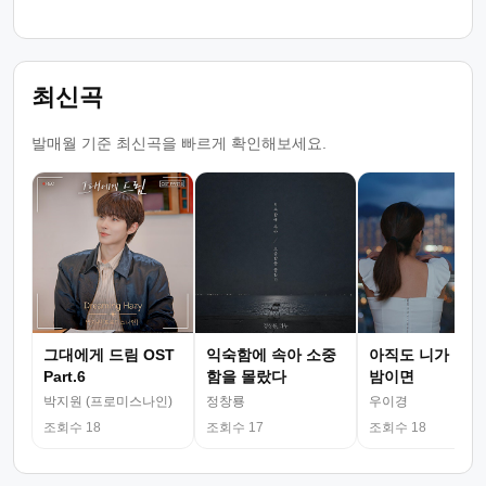
최신곡
발매월 기준 최신곡을 빠르게 확인해보세요.
그대에게 드림 OST
익숙함에 속아 소중
아직도 니가 그리
Part.6
함을 몰랐다
밤이면
박지원 (프로미스나인)
정창룡
우이경
조회수 18
조회수 17
조회수 18