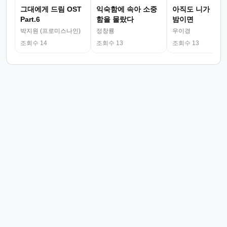
그대에게 드림 OST
익숙함에 속아 소중
아직도 니가 그리
Part.6
함을 몰랐다
밤이면
박지원 (프로미스나인)
정창룡
우이경
조회수 14
조회수 13
조회수 13