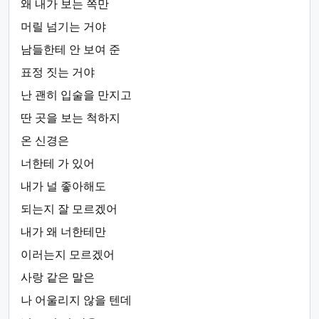
왜 내가 보는 쪽만
머릴 넘기는 거야
남들한테 안 보여 준
표정 짓는 거야
난 괜히 입술을 만지고
딴 곳을 보는 척하지
온 신경은
너한테 가 있어
내가 널 좋아해도
되는지 잘 모르겠어
내가 왜 너한테만
이러는지 모르겠어
사랑 같은 말은
나 어울리지 않을 텐데