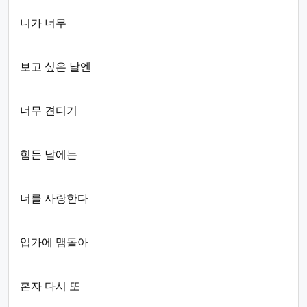
니가 너무
보고 싶은 날엔
너무 견디기
힘든 날에는
너를 사랑한다
입가에 맴돌아
혼자 다시 또