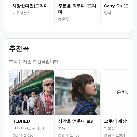
사랑한다면(드라마
주문을 외우다 (드라
Carry On (드라
마
나무자전거
알리
전우성
추천곡
조회수 기준 추천곡입니다.
REDRED
생각을 멈추다 보면
모두의 세상 (뮤
CORTIS (코르티스)
최유리
박효신
조회수 2,020
조회수 1,710
조회수 1,304