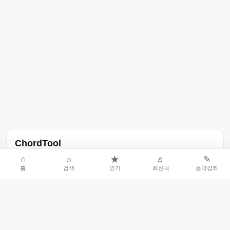
ChordTool
노래 가사, 곡 정보, 코드, 악보를 한곳에서 찾을 수 있는 음악 정보
⌂
⌕
★
♬
✎
홈
검색
인기
최신곡
음악강좌
서비스입니다.
인기곡 중심으로 악보와 코드 콘텐츠를 계속 확장합니다.
홈
인기차트
최신곡
음악강좌
악보 요청
오류 신고
🎼
작업자