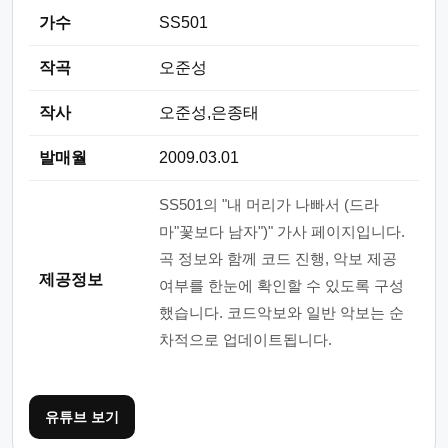
가수
SS501
작곡
오준성
작사
오준성,은종태
발매월
2009.03.01
SS501의 "내 머리가 나빠서 (드라
마"꽃보다 남자")" 가사 페이지입니다.
곡 정보와 함께 코드 진행, 악보 제공
제공정보
여부를 한눈에 확인할 수 있도록 구성
했습니다. 코드악보와 일반 악보는 순
차적으로 업데이트됩니다.
유튜브 보기