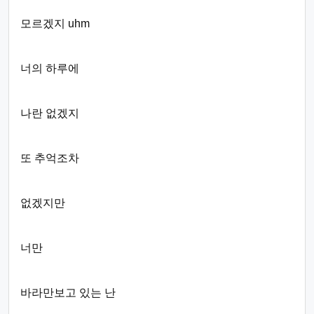
모르겠지 uhm
너의 하루에
나란 없겠지
또 추억조차
없겠지만
너만
바라만보고 있는 난