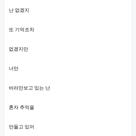
난 없겠지
또 기억조차
없겠지만
너만
바라만보고 있는 난
혼자 추억을
만들고 있어