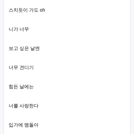
스치듯이 가도 oh
니가 너무
보고 싶은 날엔
너무 견디기
힘든 날에는
너를 사랑한다
입가에 맴돌아