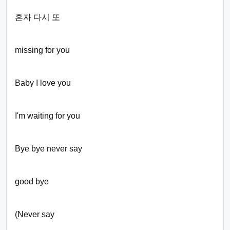
혼자 다시 또
missing for you
Baby I love you
I'm waiting for you
Bye bye never say
good bye
(Never say