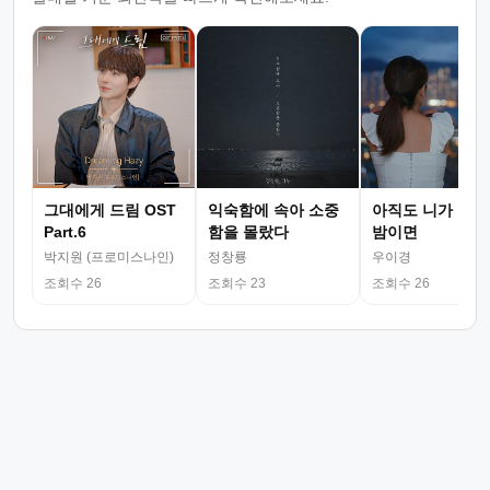
그대에게 드림 OST
익숙함에 속아 소중
아직도 니가 그리
Part.6
함을 몰랐다
밤이면
박지원 (프로미스나인)
정창룡
우이경
조회수 26
조회수 23
조회수 26