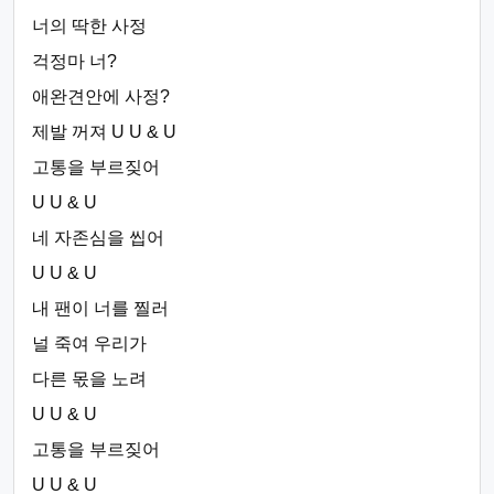
너의 딱한 사정
걱정마 너?
애완견안에 사정?
제발 꺼져 U U & U
고통을 부르짖어
U U & U
네 자존심을 씹어
U U & U
내 팬이 너를 찔러
널 죽여 우리가
다른 몫을 노려
U U & U
고통을 부르짖어
U U & U