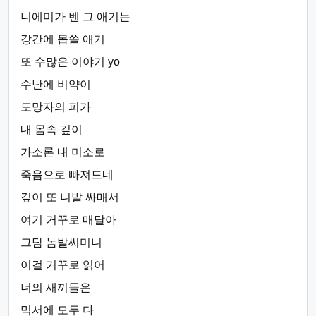
니에미가 벤 그 애기는
강간에 몹쓸 애기
또 수많은 이야기 yo
수난에 비약이
도망자의 피가
내 몸속 깊이
가소론 내 미소로
죽음으로 빠져드네
깊이 또 니발 싸매서
여기 거꾸로 매달아
그담 놈발씨미니
이걸 거꾸로 읽어
너의 새끼들은
믹서에 모두 다