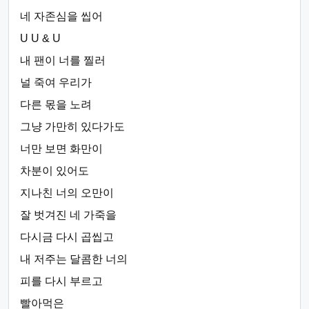
네 자존심을 씹어
U U & U
내 팬이 너를 찔러
널 죽여 우리가
다른 몫을 노려
그냥 가만히 있다가도
너만 보면 화만이
차분이 있어도
지나친 너의 오만이
잘 벗겨진 네 가죽을
다시금 다시 곱씹고
내 저주는 달콤한 너의
피를 다시 부르고
빨아먹은