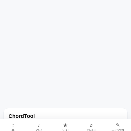
ChordTool
노래 가사, 곡 정보, 코드, 악보를 한곳에서 찾을 수 있는 음악 정보
⌂
⌕
★
♬
✎
홈
검색
인기
최신곡
음악강좌
서비스입니다.