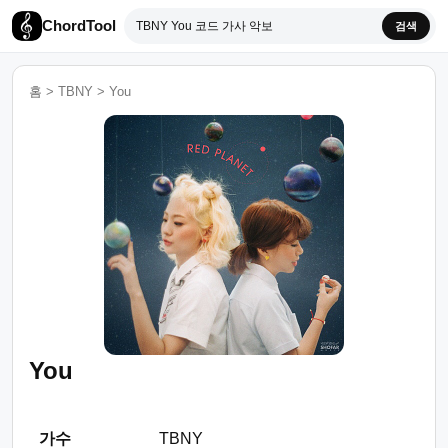
ChordTool
검색
홈
>
TBNY
>
You
You
가수
TBNY