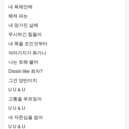
내 육체안에
헤쳐 파논
내 망가진 삶에
무시하긴 힘들어
내 목을 조인것부터
여러가지가 화가나
나는 토해 뱉어
Dissin like 최자?
그건 양반이지
U U & U
고통을 부르짖어
U U & U
네 자존심을 씹어
U U & U