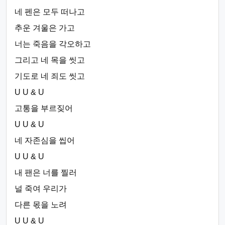
네 펜은 모두 떠나고
추운 겨울은 가고
너는 죽음을 각오하고
그리고 네 목을 씻고
기도로 네 죄도 씻고
U U & U
고통을 부르짖어
U U & U
네 자존심을 씹어
U U & U
내 팬은 너를 찔러
널 죽여 우리가
다른 몫을 노려
U U & U