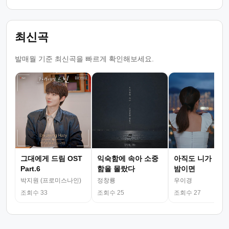
최신곡
발매월 기준 최신곡을 빠르게 확인해보세요.
그대에게 드림 OST
익숙함에 속아 소중
아직도 니가 그리
Part.6
함을 몰랐다
밤이면
박지원 (프로미스나인)
정창룡
우이경
조회수 33
조회수 25
조회수 27