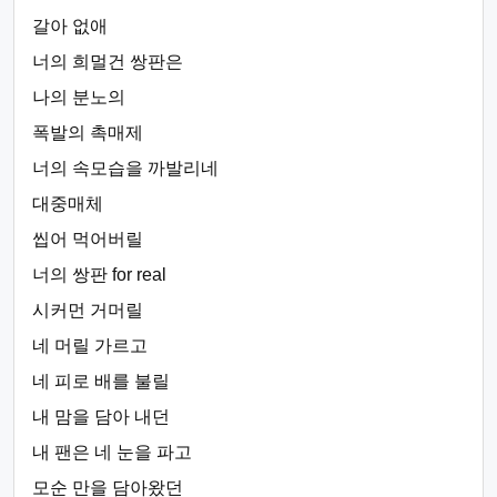
갈아 없애
너의 희멀건 쌍판은
나의 분노의
폭발의 촉매제
너의 속모습을 까발리네
대중매체
씹어 먹어버릴
너의 쌍판 for real
시커먼 거머릴
네 머릴 가르고
네 피로 배를 불릴
내 맘을 담아 내던
내 팬은 네 눈을 파고
모순 만을 담아왔던