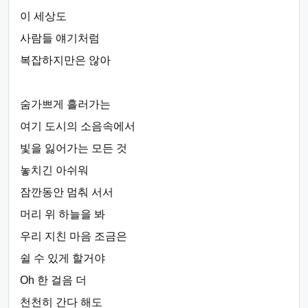
이 세상도
사람들 얘기처럼
복잡하지만은 않아
숨가쁘게 흘러가는
여기 도시의 소음속에서
빛을 잃어가는 모든 것
놓치긴 아쉬워
잠깐동안 멈춰 서서
머리 위 하늘을 봐
우리 지친 마음 조금은
쉴 수 있게 할거야
Oh 한 걸음 더
천천히 간다 해도