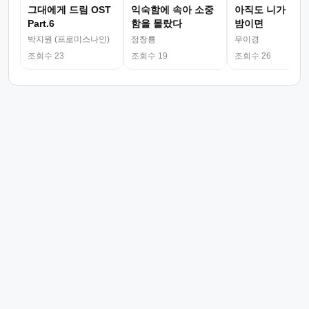
그대에게 드림 OST
익숙함에 속아 소중
아직도 니가 그리
Part.6
함을 몰랐다
밤이면
박지원 (프로미스나인)
정창룡
우이경
조회수 23
조회수 19
조회수 26