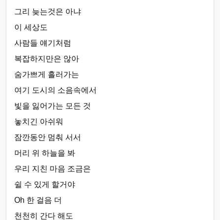
그리 늦는것은 아냐
이 세상도
사람들 얘기처럼
복잡하지만은 않아
숨가쁘게 흘러가는
여기 도시의 소음속에서
빛을 잃어가는 모든 것
놓치긴 아쉬워
잠깐동안 멈춰 서서
머리 위 하늘을 봐
우리 지친 마음 조금은
쉴 수 있게 할거야
Oh 한 걸음 더
천천히 간다 해도