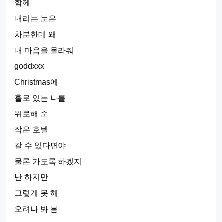
함께
내리는 눈은
차분한데 왜
내 마음을 몰라줘
goddxxx
Christmas에
홀로 있는 나를
위로해 준
작은 호텔
갈 수 있다면야
물론 가도록 하겠지
난 하지만
그렇게 못 해
오려나 봐 봄