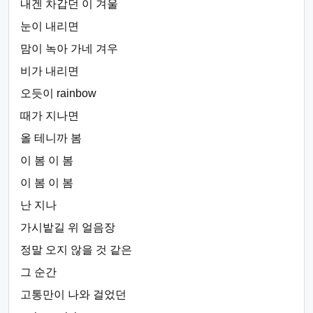
내겐 차갑던 이 겨울
눈이 내리면
맘이 녹아 가네 겨우
비가 내리면
오듯이 rainbow
때가 지나면
올 테니까 봄
이 봄 이 봄
이 봄 이 봄
난 지나
가시밭길 위 얼음장
정말 오지 않을 것 같은
그 순간
고통만이 나와 걸었던