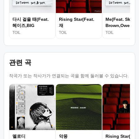
다시 걸을 때(Feat.
Rising Star(Feat.
Me(Feat. Skinn
헤이즈,BIG
재
Brown,Owen)
Naughty...
하,Brixton,FAIELO)
TOIL
TOIL
TOIL
관련 곡
작곡가 또는 작사가가 연결되는 곡을 함께 둘러볼 수 있습니다.
멜로디
악몽
Rising Star(Feat