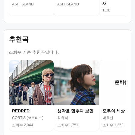
재
ASH ISLAND
ASH ISLAND
하,Brixton,FAIE
TOIL
추천곡
조회수 기준 추천곡입니다.
REDRED
생각을 멈추다 보면
모두의 세상 (뮤
CORTIS (코르티스)
최유리
박효신
조회수 2,044
조회수 1,751
조회수 1,353