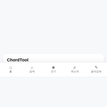
ChordTool
노래 가사, 곡 정보, 코드, 악보를 한곳에서 찾을 수 있는 음악 정보
⌂
⌕
★
♬
✎
홈
검색
인기
최신곡
음악강좌
서비스입니다.
인기곡 중심으로 악보와 코드 콘텐츠를 계속 확장합니다.
홈
인기차트
최신곡
음악강좌
악보 요청
오류 신고
🎼
작업자