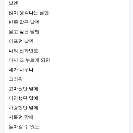
날엔
많이 생각나는 날엔
반쪽 같은 날엔
울고 싶은 날엔
아프던 날엔
너의 전화번호
다시 또 누르게 되면
네가 너무나
그리워
고마웠단 말에
미안했단 말에
사랑했단 말에
서툴던 맘에
돌아갈 수 없는