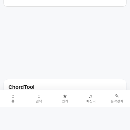
ChordTool
노래 가사, 곡 정보, 코드, 악보를 한곳에서 찾을 수 있는 음악 정보
⌂
⌕
★
♬
✎
홈
검색
인기
최신곡
음악강좌
서비스입니다.
인기곡 중심으로 악보와 코드 콘텐츠를 계속 확장합니다.
홈
인기차트
최신곡
음악강좌
악보 요청
오류 신고
🎼
작업자