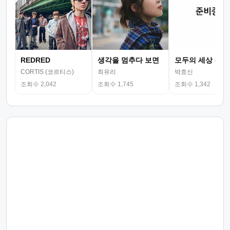
REDRED
생각을 멈추다 보면
모두의 세상 (뮤
CORTIS (코르티스)
최유리
박효신
조회수 2,042
조회수 1,745
조회수 1,342