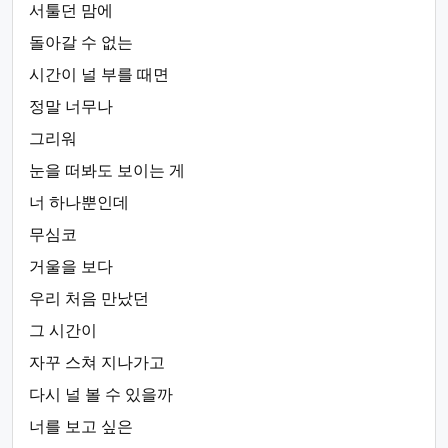
서툴던 맘에
돌아갈 수 없는
시간이 널 부를 때면
정말 너무나
그리워
눈을 떠봐도 보이는 게
너 하나뿐인데
무심코
거울을 보다
우리 처음 만났던
그 시간이
자꾸 스쳐 지나가고
다시 널 볼 수 있을까
너를 보고 싶은