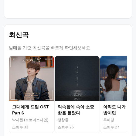
최신곡
발매월 기준 최신곡을 빠르게 확인해보세요.
그대에게 드림 OST
익숙함에 속아 소중
아직도 니가 그리
Part.6
함을 몰랐다
밤이면
박지원 (프로미스나인)
정창룡
우이경
조회수 33
조회수 25
조회수 27