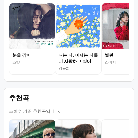
눈을 감아
나는 나, 이제는 나를
빌런
더 사랑하고 싶어
소향
김예지
김윤희
추천곡
조회수 기준 추천곡입니다.