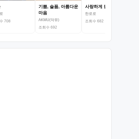
춘
기쁨, 슬픔, 아름다운
사랑하게 될 거야
마음
로
한로로
AKMU(악뮤)
 708
조회수 682
조회수 692