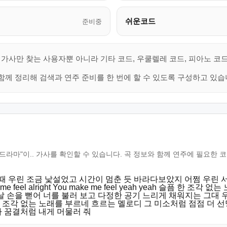
쉬운코드
준비중
 가사만 찾는 사용자뿐 아니라 기타 코드, 우쿨렐레 코드, 피아노 코
함께 정리해 검색과 연주 준비를 한 번에 할 수 있도록 구성하고 있습
ogether)(드라마"이.. 가사를 확인할 수 있습니다. 곡 정보와 함께 연주에 필
"이.. 그때 우린 조금 낯설었고 시간이 멈춘 듯 바라다보았지 어쩜 우
feel alright You make me feel yeah yeah 슬픔 한
손을 뻗어 너를 불러 보고 다정한 공기 느리게 채워지는 그대 우린 
ah 슬픔 한 조각 없는 노래를 부르네 흐르는 멜로디 그 미소처럼 점점 더 선명해져 Whe
따라 꿈결처럼 내게 머물러 줘