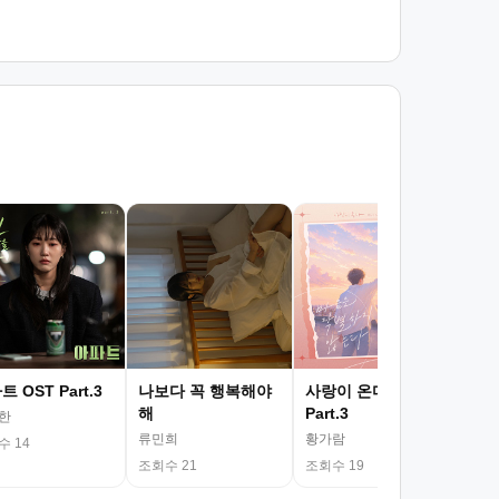
내 
게 
숙희
조회
 OST Part.3
나보다 꼭 행복해야
사랑이 온다 OST
해
Part.3
한
류민희
황가람
수 14
조회수 21
조회수 19