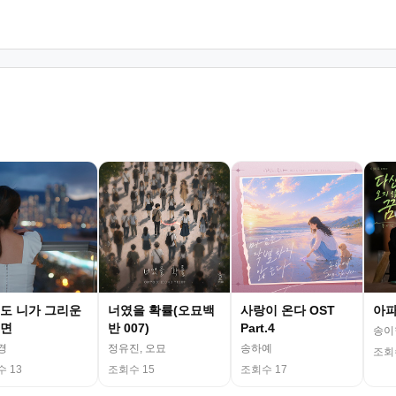
도 니가 그리운
너였을 확률(오묘백
사랑이 온다 OST
아파트
면
반 007)
Part.4
송이
경
정유진, 오묘
송하예
조회
 13
조회수 15
조회수 17