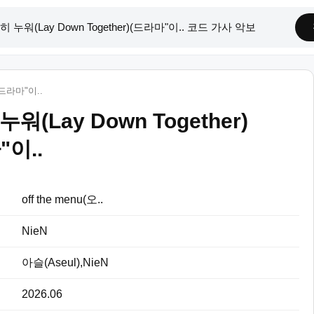
(드라마"이..
워(Lay Down Together)
"이..
off the menu(오..
NieN
아슬(Aseul),NieN
2026.06