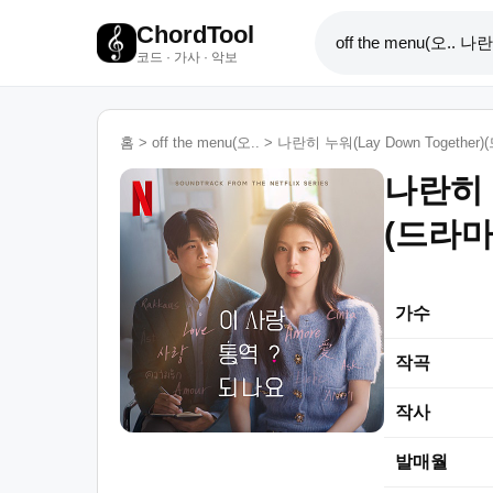
ChordTool
코드 · 가사 · 악보
홈
>
off the menu(오..
>
나란히 누워(Lay Down Together)
나란히 누
(드라마
가수
작곡
작사
발매월