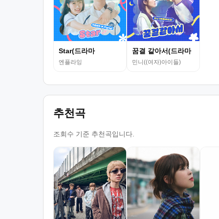
Star(드라마
꿈결 같아서(드라마
엔플라잉
민니((여자)아이들)
추천곡
조회수 기준 추천곡입니다.