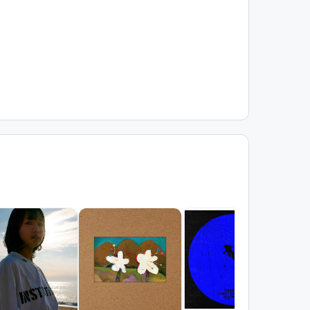
서
김광
조회