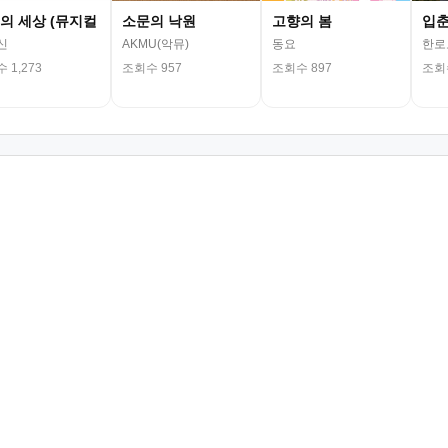
의 세상 (뮤지컬
소문의 낙원
고향의 봄
입
신
AKMU(악뮤)
동요
한로
 1,273
조회수 957
조회수 897
조회수