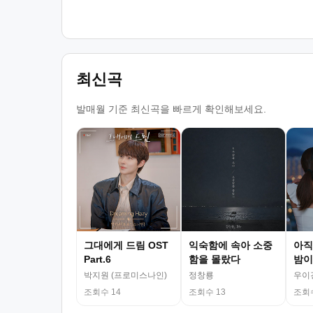
최신곡
발매월 기준 최신곡을 빠르게 확인해보세요.
그대에게 드림 OST
익숙함에 속아 소중
아직
Part.6
함을 몰랐다
밤이
박지원 (프로미스나인)
정창룡
우이
조회수 14
조회수 13
조회수