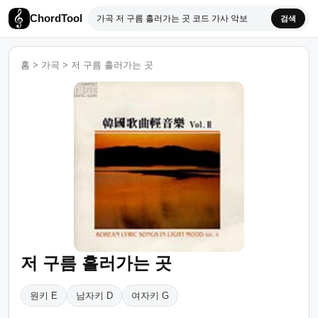
ChordTool
검색
홈
>
가곡
>
저 구름 흘러가는 곳
저 구름 흘러가는 곳
원키 E
남자키 D
여자키 G