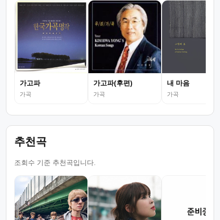
가고파
가고파(후편)
내 마음
가곡
가곡
가곡
추천곡
조회수 기준 추천곡입니다.