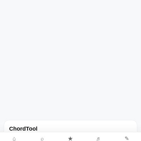
ChordTool
노래 가사, 곡 정보, 코드, 악보를 한곳에서 찾을 수 있는 음악 정보
⌂
⌕
★
♬
✎