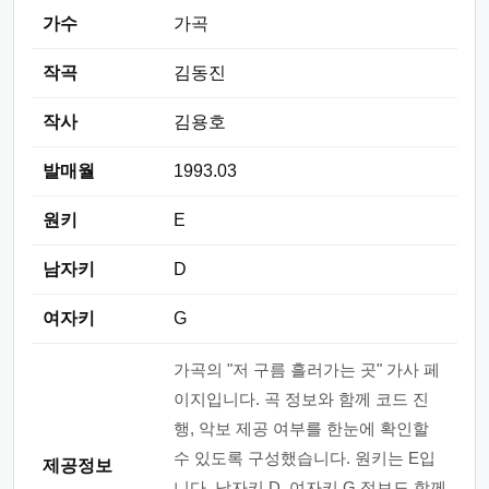
가수
가곡
작곡
김동진
작사
김용호
발매월
1993.03
원키
E
남자키
D
여자키
G
가곡의 "저 구름 흘러가는 곳" 가사 페
이지입니다. 곡 정보와 함께 코드 진
행, 악보 제공 여부를 한눈에 확인할
수 있도록 구성했습니다. 원키는 E입
제공정보
니다. 남자키 D, 여자키 G 정보도 함께