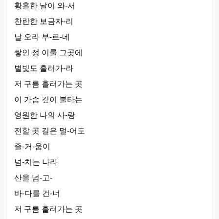
황홀한 날이 와-서
찬란한 보금자-리
날 오라 부-르-네
쌓인 정 이룰 그곳에
별빛도 흘러가-라
저 구름 흘러가는 곳
이 가슴 깊이 불타는
영원한 나의 사-랑
전할 곳 길은 멀-어도
즐-거-움이
넘-치는 나라
산을 넘-고-
바-다를 건-너
저 구름 흘러가는 곳