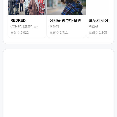
REDRED
생각을 멈추다 보면
모두의 세상 (뮤
CORTIS (코르티스)
최유리
박효신
조회수 2,022
조회수 1,711
조회수 1,305