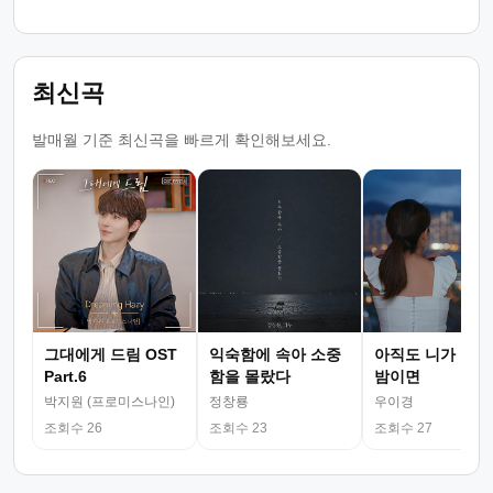
최신곡
발매월 기준 최신곡을 빠르게 확인해보세요.
그대에게 드림 OST
익숙함에 속아 소중
아직도 니가 그리
Part.6
함을 몰랐다
밤이면
박지원 (프로미스나인)
정창룡
우이경
조회수 26
조회수 23
조회수 27