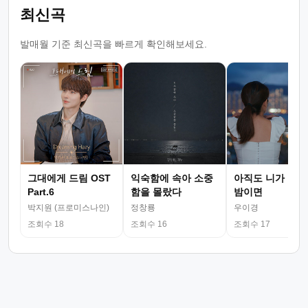
최신곡
발매월 기준 최신곡을 빠르게 확인해보세요.
그대에게 드림 OST
익숙함에 속아 소중
아직도 니가 그리
Part.6
함을 몰랐다
밤이면
박지원 (프로미스나인)
정창룡
우이경
조회수 18
조회수 16
조회수 17