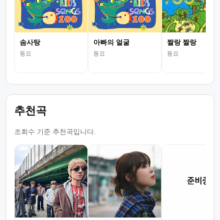
솜사탕
아빠의 얼굴
짤랑 짤랑
동요
동요
동요
추천곡
조회수 기준 추천곡입니다.