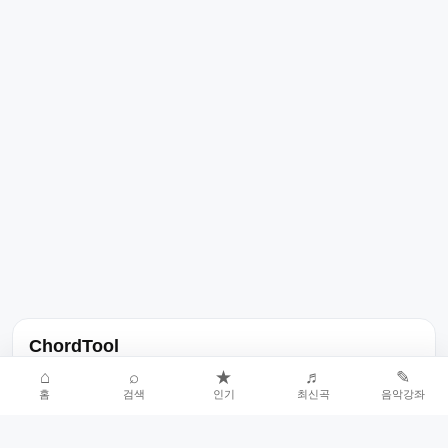
ChordTool
노래 가사, 곡 정보, 코드, 악보를 한곳에서 찾을 수 있는 음악 정보
⌂
⌕
★
♬
✎
홈
검색
인기
최신곡
음악강좌
서비스입니다.
인기곡 중심으로 악보와 코드 콘텐츠를 계속 확장합니다.