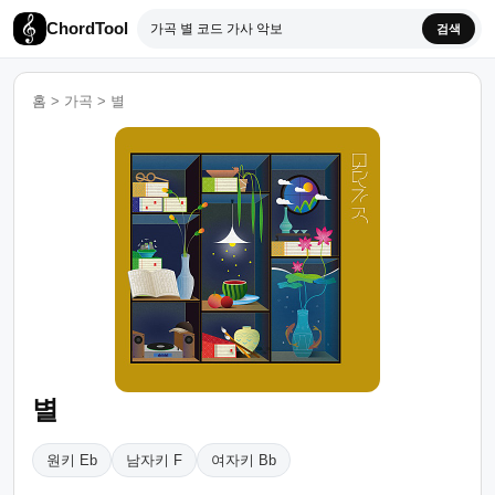
ChordTool
검색
홈
>
가곡
>
별
별
원키 Eb
남자키 F
여자키 Bb