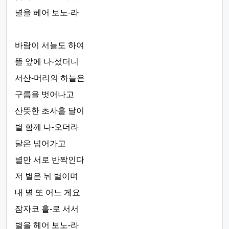
별을 헤어 보노-라
바람이 서늘도 하여
뜰 앞에 나-섰더니
서산-머리의 하늘은
구름을 벗어나고
산뜻한 초사흘 달이
별 함께 나-오더라
달은 넘어가고
별만 서로 반짝인다
저 별은 뉘 별이며
내 별 또 어느 게요
잠자코 홀-로 서서
별을 헤어 보노-라