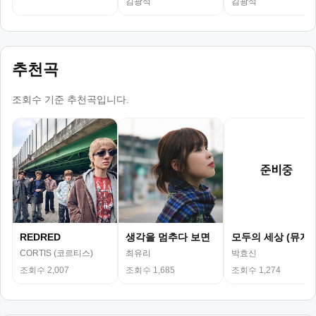
김광석
김광석
추천곡
조회수 기준 추천곡입니다.
REDRED
생각을 멈추다 보면
모두의 세상 (뮤지
CORTIS (코르티스)
최유리
박효신
조회수 2,007
조회수 1,685
조회수 1,274