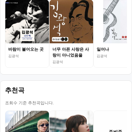
바람이 불어오는 곳
너무 아픈 사랑은 사
일어나
랑이 아니었음을
김광석
김광석
(Original)
김광석
추천곡
조회수 기준 추천곡입니다.