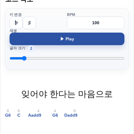
키 변경
BPM
♭
♯
재생
▶ Play
글자 크기
2
잊어야 한다는 마음으로
8
8
4
4
8
G6
C
Aadd9
G6
Dadd9