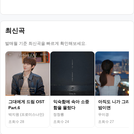
최신곡
발매월 기준 최신곡을 빠르게 확인해보세요.
그대에게 드림 OST
익숙함에 속아 소중
아직도 니가 그리운
Part.6
함을 몰랐다
밤이면
박지원 (프로미스나인)
정창룡
우이경
조회수 28
조회수 24
조회수 27