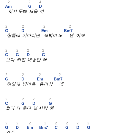
2
2
4
Am
G
D
잊지 못해
새울
까
2
2
2
2
G
D
Em
Bm7
창틈에
기다리던
새벽이 오
면 어제
2
2
2
2
C
G
D
G
보다
커진
내방안
에
2
2
2
2
G
D
Em
Bm7
하얗게
밝아온
유리창
에
2
2
2
2
C
G
D
G
썼다 지
운다
널 사랑
해
2
2
2
2
2
2
2
2
G
D
Em
Bm7
C
G
D
G
간주