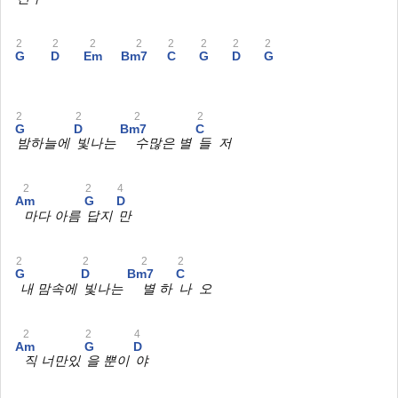
2
2
2
2
2
2
2
2
G
D
Em
Bm7
C
G
D
G
2
2
2
2
G
D
Bm7
C
밤하늘에
빛나는
수많은 별
들 저
2
2
4
Am
G
D
마다 아름
답지
만
2
2
2
2
G
D
Bm7
C
내 맘속에
빛나는
별 하
나 오
2
2
4
Am
G
D
직 너만있
을 뿐이
야