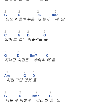
2
2
2
2
G
D
Em
Bm7
잊으려
돌아 누운
내 눈가
에 말
2
2
2
2
C
G
D
G
없이 흐
르는
이슬방울
들
2
2
2
2
G
D
Bm7
C
지나간
시간은
추억속
에 묻
2
2
4
Am
G
D
히면 그만
인것
을
2
2
2
2
G
D
Bm7
C
나는 왜
이렇게
긴긴 밤
을 또