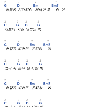
2
2
2
2
G
D
Em
Bm7
창틈에
기다리던
새벽이 오
면 어
2
2
2
2
C
G
D
G
제보다
커진
내방안
에
2
2
2
2
G
D
Em
Bm7
하얗게
밝아온
유리창
에
2
2
2
2
C
G
D
G
썼다 지
운다
널 사랑
해
2
2
2
2
G
D
Em
Bm7
하얗게
밝아온
유리창
에
2
2
2
2
C
G
D
G