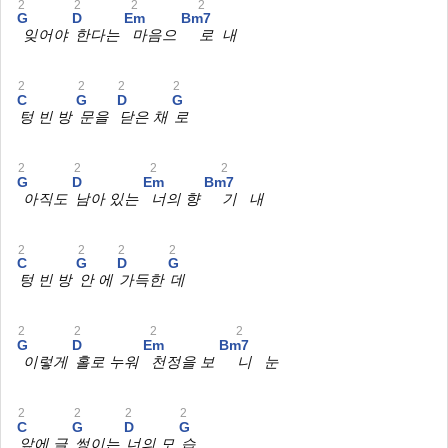
2
2
2
2
G
D
Em
Bm7
잊어야
한다는
마음으
로 내
2
2
2
2
C
G
D
G
텅 빈 방
문을
닫은 채
로
2
2
2
2
G
D
Em
Bm7
아직도
남아 있는
너의 향
기 내
2
2
2
2
C
G
D
G
텅 빈 방
안 에
가득한
데
2
2
2
2
G
D
Em
Bm7
이렇게
홀로 누워
천정을 보
니 눈
2
2
2
2
C
G
D
G
앞에 글
썽이는
너의 모
습