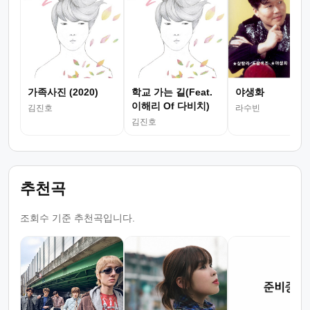
가족사진 (2020)
학교 가는 길(Feat.
야생화
이해리 Of 다비치)
김진호
라수빈
김진호
추천곡
조회수 기준 추천곡입니다.