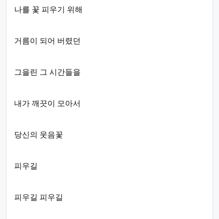
나를 꽃 피우기 위해
거름이 되어 버렸던
그을린 그 시간들을
내가 깨끗이 모아서
당신의 웃음꽃
피우길
피우길 피우길