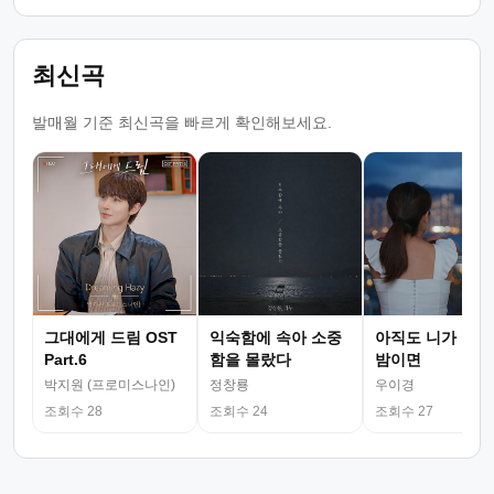
최신곡
발매월 기준 최신곡을 빠르게 확인해보세요.
그대에게 드림 OST
익숙함에 속아 소중
아직도 니가 그리
Part.6
함을 몰랐다
밤이면
박지원 (프로미스나인)
정창룡
우이경
조회수 28
조회수 24
조회수 27