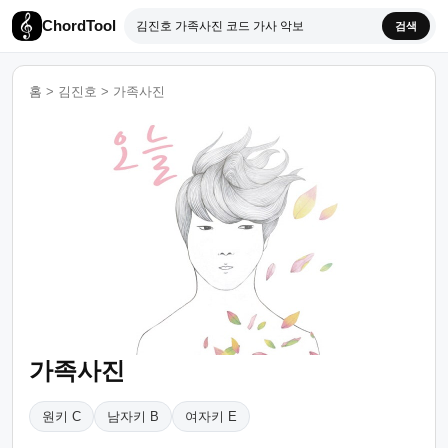
ChordTool
검색
홈
>
김진호
>
가족사진
가족사진
원키 C
남자키 B
여자키 E