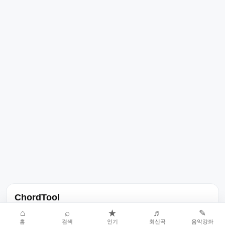
ChordTool
노래 가사, 곡 정보, 코드, 악보를 한곳에서 찾을 수 있는 음악 정보
⌂
⌕
★
♬
✎
홈
검색
인기
최신곡
음악강좌
서비스입니다.