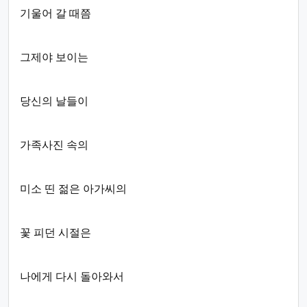
기울어 갈 때쯤
그제야 보이는
당신의 날들이
가족사진 속의
미소 띤 젊은 아가씨의
꽃 피던 시절은
나에게 다시 돌아와서