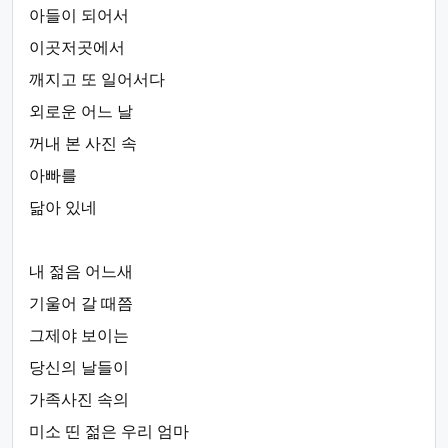
아들이 되어서
이곳저곳에서
깨지고 또 일어서다
외로운 어느 날
꺼내 본 사진 속
아빠를
닮아 있네
내 젊음 어느새
기울어 갈 때쯤
그제야 보이는
당신의 날들이
가족사진 속의
미소 띤 젊은 우리 엄마