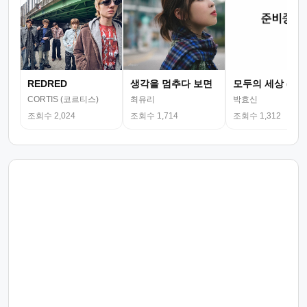
REDRED
생각을 멈추다 보면
모두의 세상 (뮤
CORTIS (코르티스)
최유리
박효신
조회수 2,024
조회수 1,714
조회수 1,312