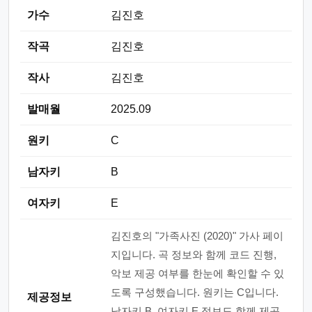
가수
김진호
작곡
김진호
작사
김진호
발매월
2025.09
원키
C
남자키
B
여자키
E
김진호의 "가족사진 (2020)" 가사 페이
지입니다. 곡 정보와 함께 코드 진행,
악보 제공 여부를 한눈에 확인할 수 있
도록 구성했습니다. 원키는 C입니다.
제공정보
남자키 B, 여자키 E 정보도 함께 제공