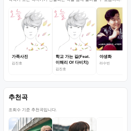
가족사진
학교 가는 길(Feat.
야생화
이해리 Of 다비치)
김진호
라수빈
김진호
추천곡
조회수 기준 추천곡입니다.