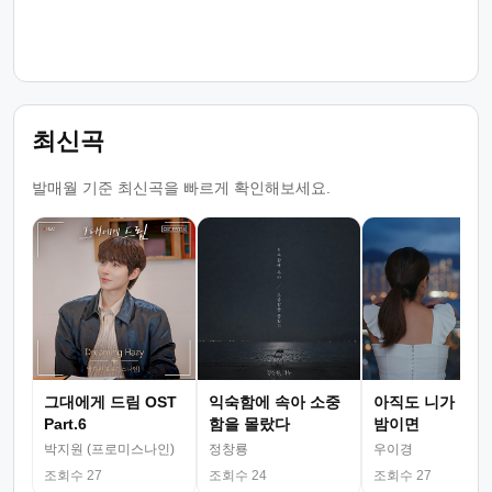
최신곡
발매월 기준 최신곡을 빠르게 확인해보세요.
그대에게 드림 OST
익숙함에 속아 소중
아직도 니가 그리
Part.6
함을 몰랐다
밤이면
박지원 (프로미스나인)
정창룡
우이경
조회수 27
조회수 24
조회수 27