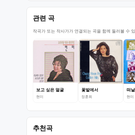
관련 곡
작곡가 또는 작사가가 연결되는 곡을 함께 둘러볼 수 
보고 싶은 얼굴
꽃밭에서
떠날
현미
정훈희
현미
추천곡