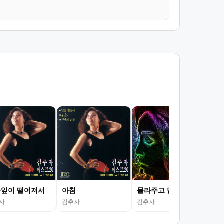
잎이 떨어져서
아침
몰라주고 말았어
자
김추자
김추자