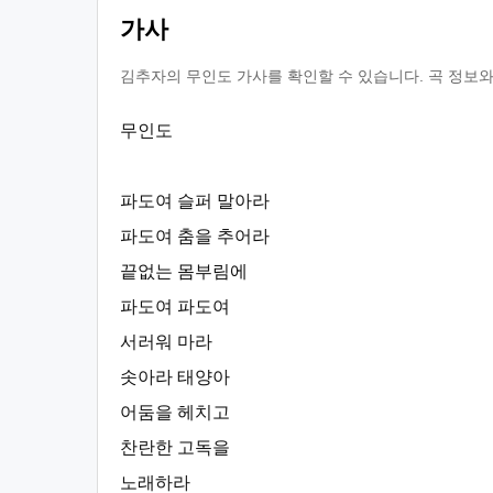
가사
김추자의 무인도 가사를 확인할 수 있습니다. 곡 정보와
무인도
파도여 슬퍼 말아라
파도여 춤을 추어라
끝없는 몸부림에
파도여 파도여
서러워 마라
솟아라 태양아
어둠을 헤치고
찬란한 고독을
노래하라