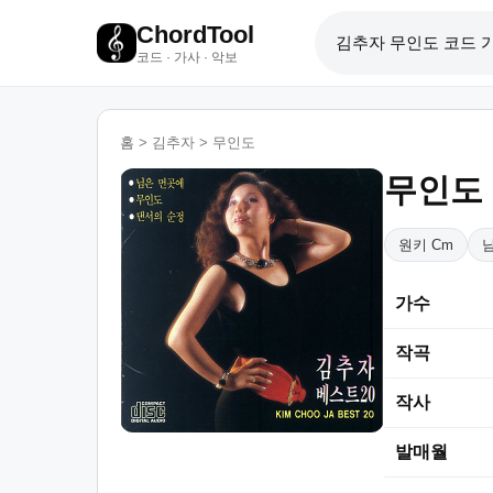
ChordTool
코드 · 가사 · 악보
홈
>
김추자
>
무인도
무인도
원키 Cm
가수
작곡
작사
발매월