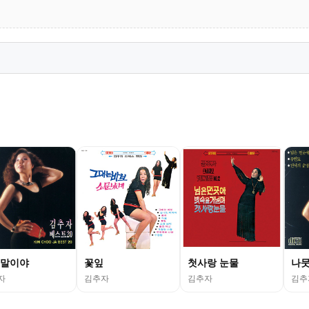
말이야
꽃잎
첫사랑 눈물
나뭇
자
김추자
김추자
김추