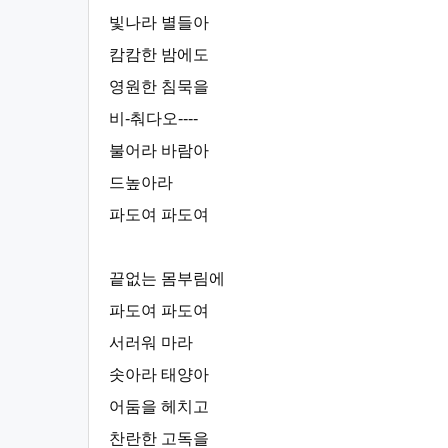
빛나라 별들아
캄캄한 밤에도
영원한 침묵을
비-춰다오----
불어라 바람아
드높아라
파도여 파도여
끝없는 몸부림에
파도여 파도여
서러워 마라
솟아라 태양아
어둠을 헤치고
찬란한 고독을