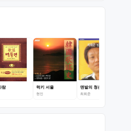
밤
현미
사람
럭키 서울
맨발의 청춘
현인
최희준