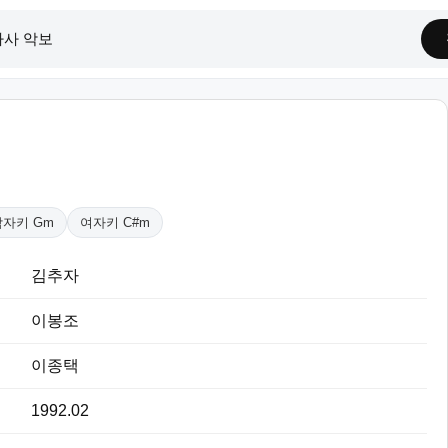
남자키 Gm
여자키 C#m
김추자
이봉조
이종택
1992.02