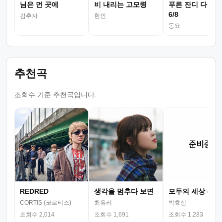
님은 먼 곳에
비 내리는 고모령
푸른 잔디 다장조
6/8
김추자
현인
동요
추천곡
조회수 기준 추천곡입니다.
REDRED
생각을 멈추다 보면
모두의 세상 (뮤
CORTIS (코르티스)
최유리
박효신
조회수 2,014
조회수 1,691
조회수 1,283