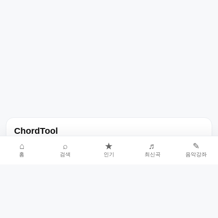
ChordTool
노래 가사, 곡 정보, 코드, 악보를 한곳에서 찾을 수 있는 음악 정보
⌂
⌕
★
♬
✎
홈
검색
인기
최신곡
음악강좌
서비스입니다.
인기곡 중심으로 악보와 코드 콘텐츠를 계속 확장합니다.
홈
인기차트
최신곡
음악강좌
악보 요청
오류 신고
🎼
작업자