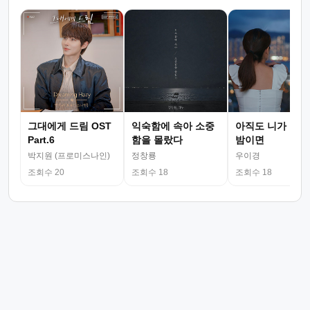
그대에게 드림 OST
익숙함에 속아 소중
아직도 니가 그리
Part.6
함을 몰랐다
밤이면
박지원 (프로미스나인)
정창룡
우이경
조회수 20
조회수 18
조회수 18