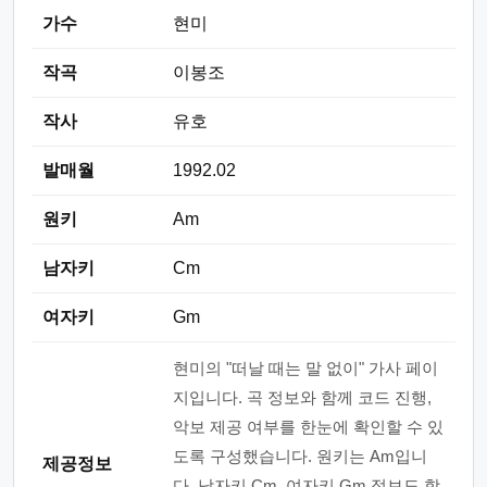
가수
현미
작곡
이봉조
작사
유호
발매월
1992.02
원키
Am
남자키
Cm
여자키
Gm
현미의 "떠날 때는 말 없이" 가사 페이
지입니다. 곡 정보와 함께 코드 진행,
악보 제공 여부를 한눈에 확인할 수 있
도록 구성했습니다. 원키는 Am입니
제공정보
다. 남자키 Cm, 여자키 Gm 정보도 함