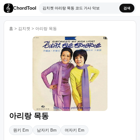
ChordTool
검색
홈
>
김치켓
>
아리랑 목동
아리랑 목동
원키 Em
남자키 Bm
여자키 Em