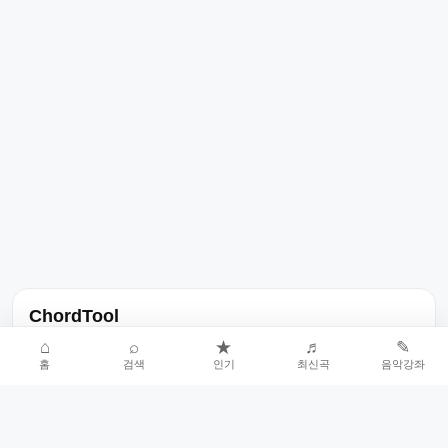
ChordTool
노래 가사, 곡 정보, 코드, 악보를 한곳에서 찾을 수 있는 음악 정보
⌂
⌕
★
♬
✎
홈
검색
인기
최신곡
음악강좌
서비스입니다.
인기곡 중심으로 악보와 코드 콘텐츠를 계속 확장합니다.
홈
인기차트
최신곡
음악강좌
악보 요청