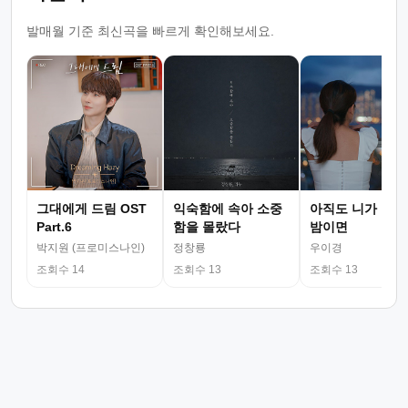
발매월 기준 최신곡을 빠르게 확인해보세요.
그대에게 드림 OST
익숙함에 속아 소중
아직도 니가 그리
Part.6
함을 몰랐다
밤이면
박지원 (프로미스나인)
정창룡
우이경
조회수 14
조회수 13
조회수 13