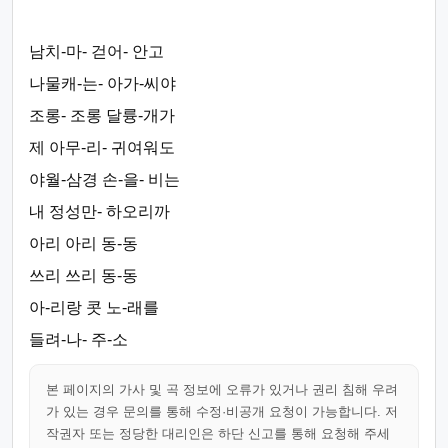
남치-마- 걷어- 안고
나물캐-는- 아가-씨야
조롱- 조롱 달륭-개가
제 아무-리- 귀여워도
야월-삼경 손-을- 비는
내 정성만- 하오리까
아리 아리 동-동
쓰리 쓰리 동-동
아-리랑 콧 노-래를
들려-나- 주-소
본 페이지의 가사 및 곡 정보에 오류가 있거나 권리 침해 우려
가 있는 경우 문의를 통해 수정·비공개 요청이 가능합니다. 저
작권자 또는 정당한 대리인은 하단 신고를 통해 요청해 주세