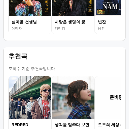
섬마을 선생님
사랑은 생명의 꽃
빈잔
이미자
패티김
남진
추천곡
조회수 기준 추천곡입니다.
REDRED
생각을 멈추다 보면
모두의 세상 (뮤