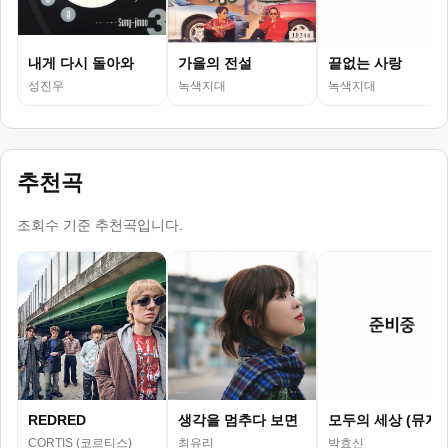
내게 다시 돌아와
가을의 전설
끝없는 사랑
성진우
녹색지대
녹색지대
추천곡
조회수 기준 추천곡입니다.
REDRED
생각을 멈추다 보면
모두의 세상 (뮤지
CORTIS (코르티스)
최유리
박효신