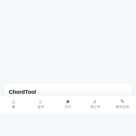
ChordTool
노래 가사, 곡 정보, 코드, 악보를 한곳에서 찾을 수 있는 음악 정보
⌂
⌕
★
♬
✎
홈
검색
인기
최신곡
음악강좌
서비스입니다.
인기곡 중심으로 악보와 코드 콘텐츠를 계속 확장합니다.
홈
인기차트
최신곡
음악강좌
악보 요청
오류 신고
🎼
작업자