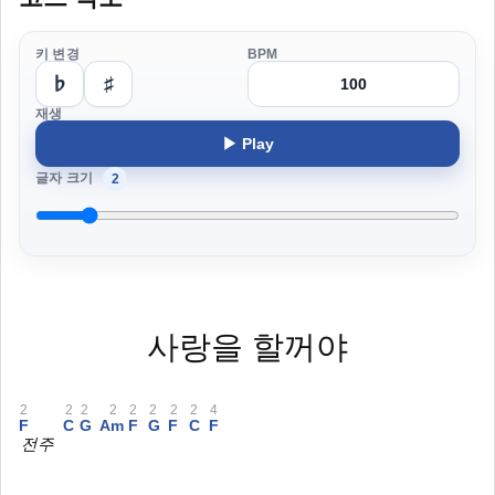
키 변경
BPM
♭
♯
재생
▶ Play
글자 크기
2
사랑을 할꺼야
2
2
2
2
2
2
2
2
4
F
C
G
Am
F
G
F
C
F
전주