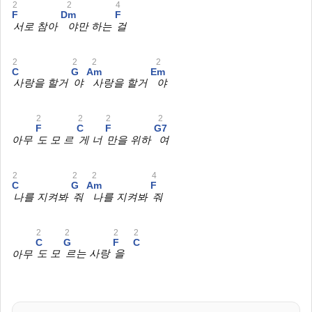
2
2
4
F
Dm
F
서로 참아
야만 하는
걸
2
2
2
2
C
G
Am
Em
사랑을 할거
야
사랑을 할거
야
2
2
2
2
F
C
F
G7
아무
도 모 르
게 너
만을 위하
여
2
2
2
4
C
G
Am
F
나를 지켜봐
줘
나를 지켜봐
줘
2
2
2
2
C
G
F
C
아무
도 모
르는 사랑
을