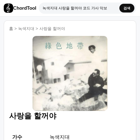
ChordTool
검색
홈
>
녹색지대
>
사랑을 할꺼야
사랑을 할꺼야
가수
녹색지대