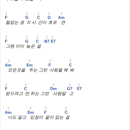
2
2
1
1
2
F
G
C
G
Am
철없는 생
각 시
간이
흐르
면
2
2
2
1
1
F
G
C
B7
E7
그땐 이미
늦은
걸
2
2
2
2
Am
Em
F
C
모든것을
주는 그런
사랑을 해
봐
2
2
2
1
1
F
C
Dm
G7
E7
받으려고
만 하는 그런
사랑말
고
2
2
2
2
Am
Em
F
C
너도 알고
있잖아
끝이 없는
걸