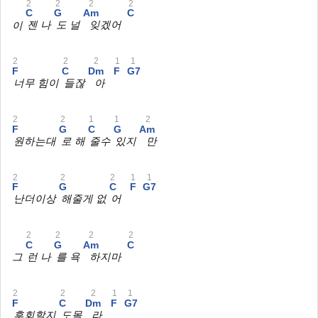
2
2
2
2
C
G
Am
C
이
젠 나
도 널
잊겠어
2
2
2
1
1
F
C
Dm
F
G7
너무 힘이
들잖
아
2
2
1
1
2
F
G
C
G
Am
원하는대
로 해
줄수
있지
만
2
2
2
1
1
F
G
C
F
G7
난더이상
해줄게 없
어
2
2
2
2
C
G
Am
C
그
런 나
를 욕
하지마
2
2
2
1
1
F
C
Dm
F
G7
후회할지
도몰
라