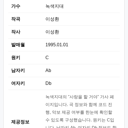
가수
녹색지대
작곡
이성환
작사
이성환
발매월
1995.01.01
원키
C
남자키
Ab
여자키
Db
녹색지대의 "사랑을 할 거야" 가사 페
이지입니다. 곡 정보와 함께 코드 진
행, 악보 제공 여부를 한눈에 확인할
수 있도록 구성했습니다. 원키는 C입
제공정보
니다. 남자키 Ab, 여자키 Db 정보도 함