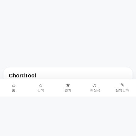
ChordTool
노래 가사, 곡 정보, 코드, 악보를 한곳에서 찾을 수 있는 음악 정보
⌂
⌕
★
♬
✎
홈
검색
인기
최신곡
음악강좌
서비스입니다.
인기곡 중심으로 악보와 코드 콘텐츠를 계속 확장합니다.
홈
인기차트
최신곡
음악강좌
악보 요청
오류 신고
🎼
작업자
© 2026 ChordTool. All rights reserved.