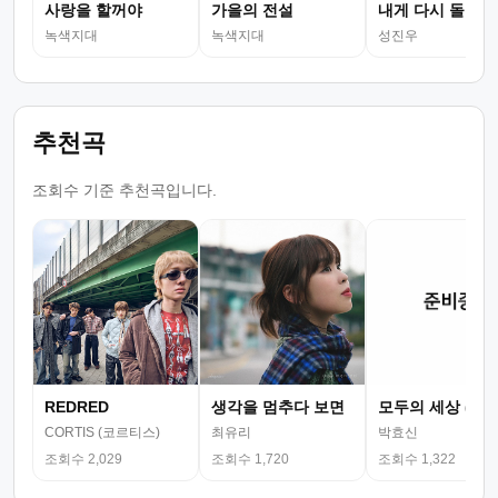
사랑을 할꺼야
가을의 전설
내게 다시 돌아와
녹색지대
녹색지대
성진우
추천곡
조회수 기준 추천곡입니다.
REDRED
생각을 멈추다 보면
모두의 세상 (뮤
CORTIS (코르티스)
최유리
박효신
조회수 2,029
조회수 1,720
조회수 1,322