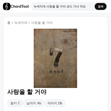
ChordTool
검색
홈
>
녹색지대
>
사랑을 할 거야
사랑을 할 거야
원키 C
남자키 Ab
여자키 Db