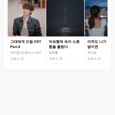
그대에게 드림 OST
익숙함에 속아 소중
아직도 니가 그리
Part.6
함을 몰랐다
밤이면
박지원 (프로미스나인)
정창룡
우이경
조회수 33
조회수 25
조회수 27