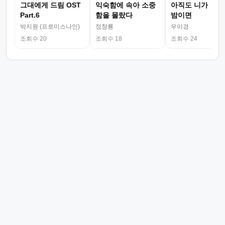
그대에게 드림 OST
익숙함에 속아 소중
아직도 니가 그리
Part.6
함을 몰랐다
밤이면
박지원 (프로미스나인)
정창룡
우이경
조회수 20
조회수 18
조회수 24