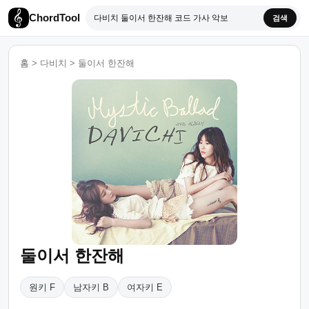
ChordTool
검색
홈
>
다비치
>
둘이서 한잔해
둘이서 한잔해
원키 F
남자키 B
여자키 E