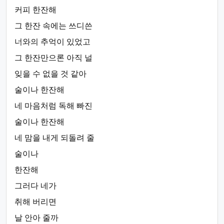
커피 한잔해
그 한잔 속에는 쓰디쓴
너와의 추억이 있었고
그 한잔만으론 아직 널
잊을 수 없을 것 같아
술이나 한잔해
네 마음처럼 독해 빠진
술이나 한잔해
네 맘을 내게 되돌려 줄
술이나
한잔해
그러다 네가
취해 버리면
날 안아 줄까