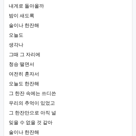
내게로 돌아올까
밤이 새도록
술이나 한잔해
오늘도
생각나
그때 그 자리에
청승 떨면서
여전히 혼자서
오늘도 한잔해
그 한잔 속에는 쓰디쓴
우리의 추억이 있었고
그 한잔만으로 아직 널
잊을 수 없을 것 같아
술이나 한잔해