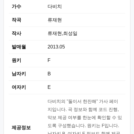
가수
다비치
작곡
류재현
작사
류재현,최성일
발매월
2013.05
원키
F
남자키
B
여자키
E
다비치의 "둘이서 한잔해" 가사 페이
지입니다. 곡 정보와 함께 코드 진행,
악보 제공 여부를 한눈에 확인할 수 있
도록 구성했습니다. 원키는 F입니다.
제공정보
남자키 B, 여자키 E 정보도 함께 제공