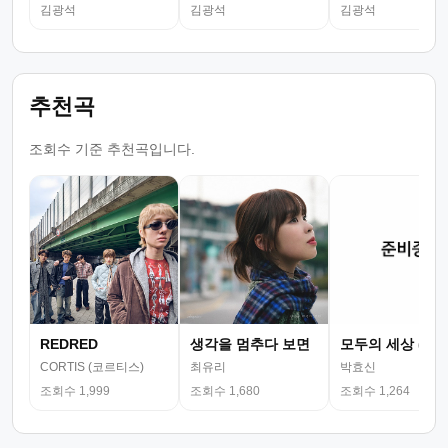
김광석
김광석
김광석
추천곡
조회수 기준 추천곡입니다.
REDRED
생각을 멈추다 보면
모두의 세상 (뮤
CORTIS (코르티스)
최유리
박효신
조회수 1,999
조회수 1,680
조회수 1,264