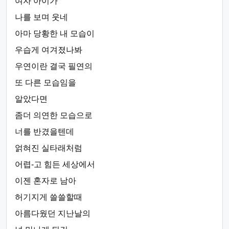
여자 아이가
나를 보며 웃네
아마 당황한 내 모습이
우습게 여겨졌나봐
우연이란 결국 필연의
또 다른 모습임을
알았다면
좀더 의연한 모습으로
너를 반겼을텐데
얽혀진 실타래처럼
어렵-고 힘든 세상에서
이젠 혼자로 남아
허기지게 쓸쓸할때
아름다웠던 지난날의