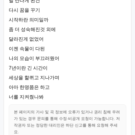
널 만나게 된건
다시 꿈을 꾸기
시작하란 의미일까
좀 더 성숙해진것 외에
달라진게 없었어
이젠 속물이 다된
나의 모습이 부끄러웠어
7년이란 긴 시간이
세상을 할퀴고 지나가며
아마 한명쯤은 하고
너를 지켜줬나봐
본 페이지의 가사 및 곡 정보에 오류가 있거나 권리 침해 우려
가 있는 경우 문의를 통해 수정·비공개 요청이 가능합니다. 저
작권자 또는 정당한 대리인은 하단 신고를 통해 요청해 주세
요.