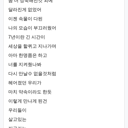
좀 더 성숙해진것 외에
달라진게 없었어
이젠 속물이 다된
나의 모습이 부끄러웠어
7년이란 긴 시간이
세상을 할퀴고 지나가며
아마 한명쯤은 하고
너를 지켜줬나봐
다시 만날수 없을것처럼
헤어졌던 우리가
마치 약속이라도 한듯
이렇게 만나게 된건
우리들이
살고있는