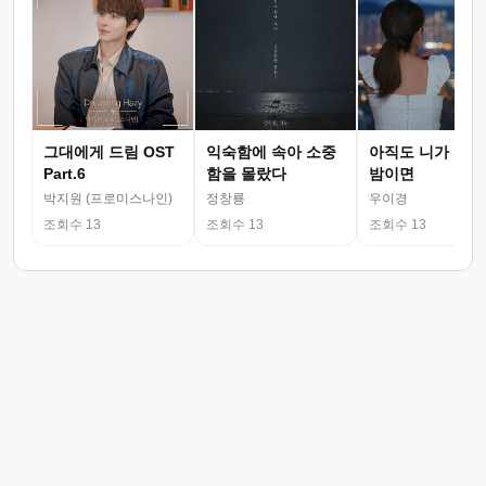
그대에게 드림 OST
익숙함에 속아 소중
아직도 니가 그리
Part.6
함을 몰랐다
밤이면
박지원 (프로미스나인)
정창룡
우이경
조회수 13
조회수 13
조회수 13