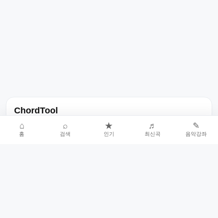
ChordTool
노래 가사, 곡 정보, 코드, 악보를 한곳에서 찾을 수 있는 음악 정보
⌂
⌕
★
♬
✎
홈
검색
인기
최신곡
음악강좌
서비스입니다.
인기곡 중심으로 악보와 코드 콘텐츠를 계속 확장합니다.
홈
인기차트
최신곡
음악강좌
악보 요청
오류 신고
🎼
작업자
© 2026 ChordTool. All rights reserved.
Today :
8,972
명
⚙