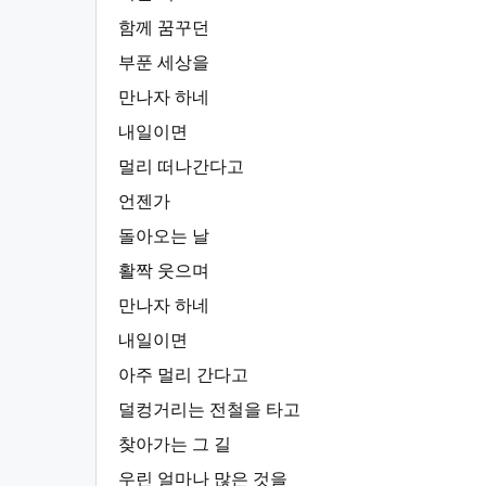
함께 꿈꾸던
부푼 세상을
만나자 하네
내일이면
멀리 떠나간다고
언젠가
돌아오는 날
활짝 웃으며
만나자 하네
내일이면
아주 멀리 간다고
덜컹거리는 전철을 타고
찾아가는 그 길
우린 얼마나 많은 것을