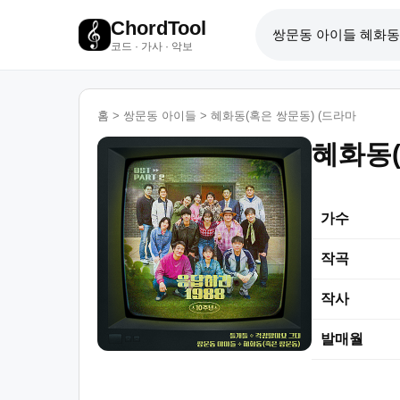
ChordTool
코드 · 가사 · 악보
홈
>
쌍문동 아이들
>
혜화동(혹은 쌍문동) (드라마
혜화동(
가수
작곡
작사
발매월