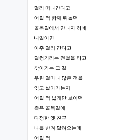
멀리 떠나간다고
어릴 적 함께 뛰놀던
골목길에서 만나자 하네
내일이면
아주 멀리 간다고
덜컹거리는 전철을 타고
찾아가는 그 길
우린 얼마나 많은 것을
잊고 살아가는지
어릴 적 넓게만 보이던
좁은 골목길에
다정한 옛 친구
나를 반겨 달려오는데
어릴 적