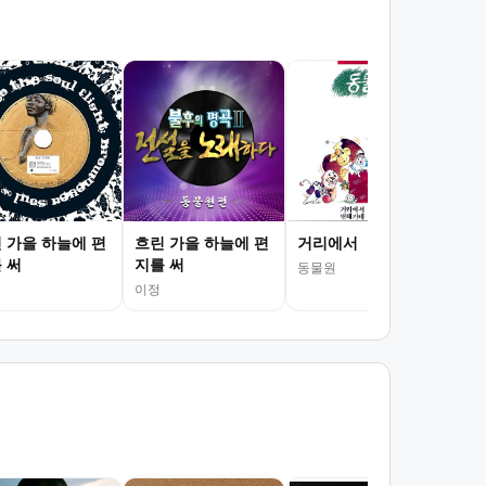
그
정승
 가을 하늘에 편
흐린 가을 하늘에 편
거리에서
 써
지를 써
동물원
이정