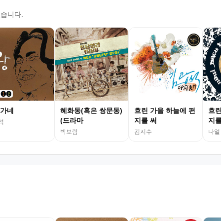
있습니다.
가네
혜화동(혹은 쌍문동)
흐린 가을 하늘에 편
흐린
(드라마
지를 써
지를
석
박보람
김지수
나얼