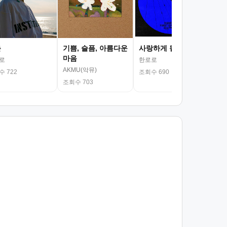
춘
기쁨, 슬픔, 아름다운
사랑하게 될 거야
마음
로
한로로
AKMU(악뮤)
 722
조회수 690
조회수 703