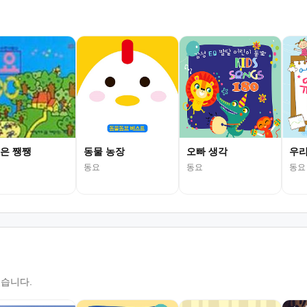
은 쨍쨍
동물 농장
오빠 생각
우리
동요
동요
동요
있습니다.