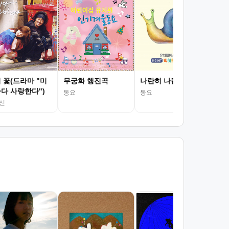
구
동요
 꽃(드라마 "미
무궁화 행진곡
나란히 나란히
다 사랑한다")
동요
동요
신
서
김광
조회