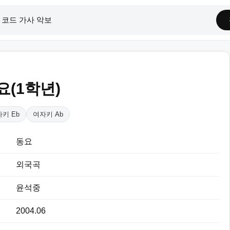
(1학년)
키 Eb
여자키 Ab
동요
외국곡
윤석중
2004.06