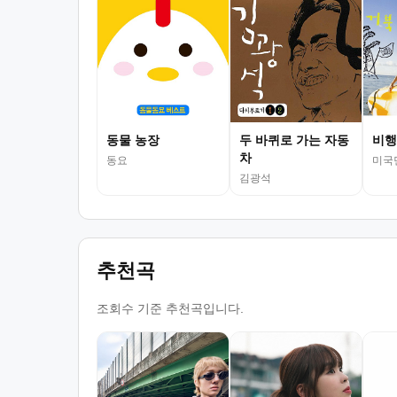
동물 농장
두 바퀴로 가는 자동
비행
차
동요
미국
김광석
추천곡
조회수 기준 추천곡입니다.