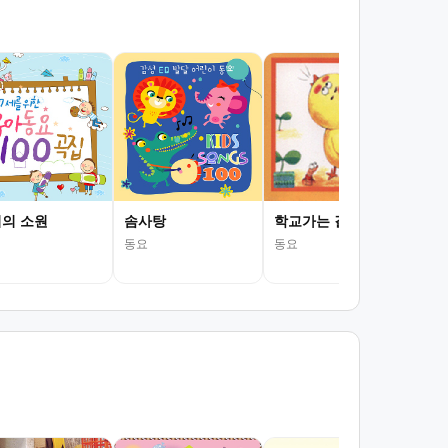
엄마
동요
의 소원
솜사탕
학교가는 길(1학년)
동요
동요