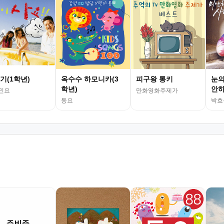
기(1학년)
옥수수 하모니카(3
피구왕 통키
눈의
학년)
안하
민요
만화영화주제가
동요
박효