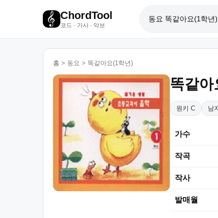
ChordTool
코드 · 가사 · 악보
홈
>
동요
>
똑같아요(1학년)
똑같아요
원키 C
남자
가수
작곡
작사
발매월