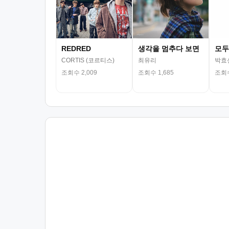
REDRED
생각을 멈추다 보면
모두
CORTIS (코르티스)
최유리
박효
조회수 2,009
조회수 1,685
조회수