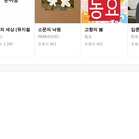
의 세상 (뮤지컬
소문의 낙원
고향의 봄
입
신
AKMU(악뮤)
동요
한로
 1,280
조회수 961
조회수 902
조회수