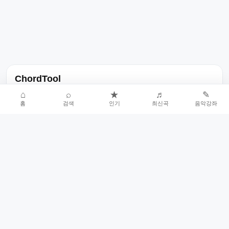
ChordTool
노래 가사, 곡 정보, 코드, 악보를 한곳에서 찾을 수 있는 음악 정보
⌂
⌕
★
♬
✎
홈
검색
인기
최신곡
음악강좌
서비스입니다.
인기곡 중심으로 악보와 코드 콘텐츠를 계속 확장합니다.
홈
인기차트
최신곡
음악강좌
악보 요청
오류 신고
🎼
작업자
© 2026 ChordTool. All rights reserved.
Today :
7,611
명
⚙