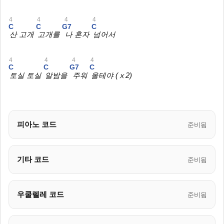
4
4
4
4
C
C
G7
C
산 고개
고개를
나 혼자
넘어서
4
4
4
4
C
C
G7
C
토실 토실
알밤을
주워
올테야 (ⅹ2)
피아노 코드
준비됨
기타 코드
준비됨
우쿨렐레 코드
준비됨