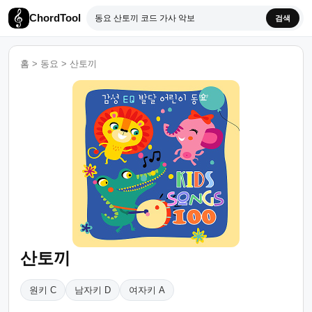
ChordTool
검색
홈
>
동요
>
산토끼
산토끼
원키 C
남자키 D
여자키 A