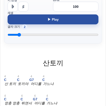
키 변경
BPM
♭
♯
재생
▶ Play
글자 크기
2
산토끼
4
4
4
4
C
C
G7
C
산 토끼
토끼야
어디를
가느냐
4
4
4
4
C
C
G7
C
깡충 깡충
뛰면서
어디를
가느냐