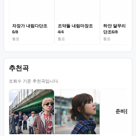
자장가 내림다단조
조약돌 내림마장조
하얀 달무리 내림
6/8
4/4
단조6/8
동요
동요
동요
추천곡
조회수 기준 추천곡입니다.