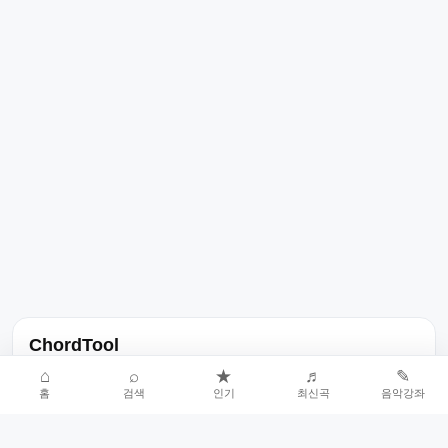
ChordTool
노래 가사, 곡 정보, 코드, 악보를 한곳에서 찾을 수 있는 음악 정보
⌂
⌕
★
♬
✎
홈
검색
인기
최신곡
음악강좌
서비스입니다.
인기곡 중심으로 악보와 코드 콘텐츠를 계속 확장합니다.
홈
인기차트
최신곡
음악강좌
악보 요청