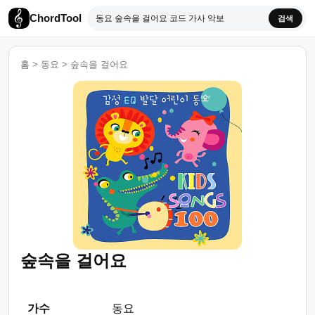
ChordTool
검색
홈
>
동요
>
숲속을 걸어요
숲속을 걸어요
가수
동요