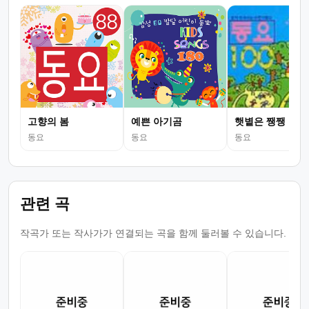
고향의 봄
예쁜 아기곰
햇볕은 쨍쨍
동요
동요
동요
관련 곡
작곡가 또는 작사가가 연결되는 곡을 함께 둘러볼 수 있습니다.