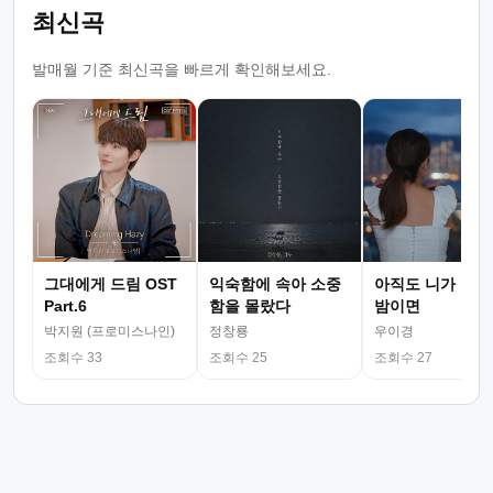
최신곡
발매월 기준 최신곡을 빠르게 확인해보세요.
그대에게 드림 OST
익숙함에 속아 소중
아직도 니가 그리
Part.6
함을 몰랐다
밤이면
박지원 (프로미스나인)
정창룡
우이경
조회수 33
조회수 25
조회수 27