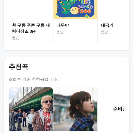
흰 구름 푸른 구름 내
나무야
태극기
림나장조 3/4
동요
동요
동요
추천곡
조회수 기준 추천곡입니다.