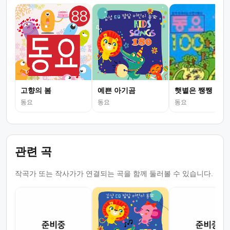
고향의 봄
예쁜 아기곰
햇볕은 쨍쨍
동요
동요
동요
관련 곡
작곡가 또는 작사가가 연결되는 곡을 함께 둘러볼 수 있습니다.