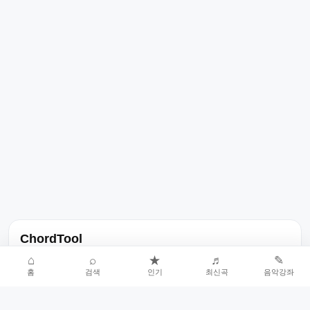
ChordTool
노래 가사, 곡 정보, 코드, 악보를 한곳에서 찾을 수 있는 음악 정보
⌂
⌕
★
♬
✎
홈
검색
인기
최신곡
음악강좌
서비스입니다.
인기곡 중심으로 악보와 코드 콘텐츠를 계속 확장합니다.
홈
인기차트
최신곡
음악강좌
악보 요청