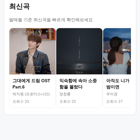
최신곡
발매월 기준 최신곡을 빠르게 확인해보세요.
그대에게 드림 OST
익숙함에 속아 소중
아직도 니가 그리
Part.6
함을 몰랐다
밤이면
박지원 (프로미스나인)
정창룡
우이경
조회수 33
조회수 25
조회수 27