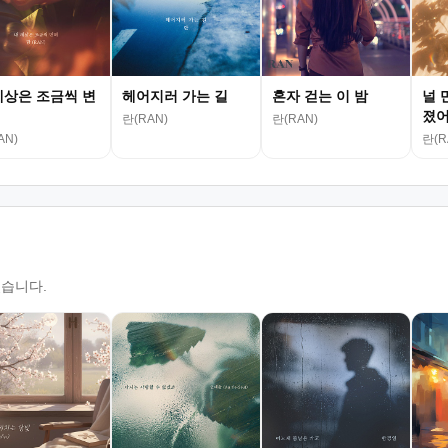
세상은 조금씩 변
헤어지러 가는 길
혼자 걷는 이 밤
널 
졌
란(RAN)
란(RAN)
AN)
란(R
있습니다.