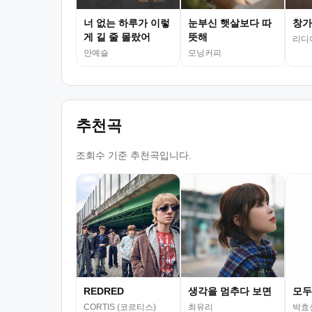
너 없는 하루가 이렇
눈부신 햇살보다 따
창가
게 길 줄 몰랐어
뜻해
리디아
안예슬
모닝커피
추천곡
조회수 기준 추천곡입니다.
REDRED
생각을 멈추다 보면
모두
CORTIS (코르티스)
최유리
박효