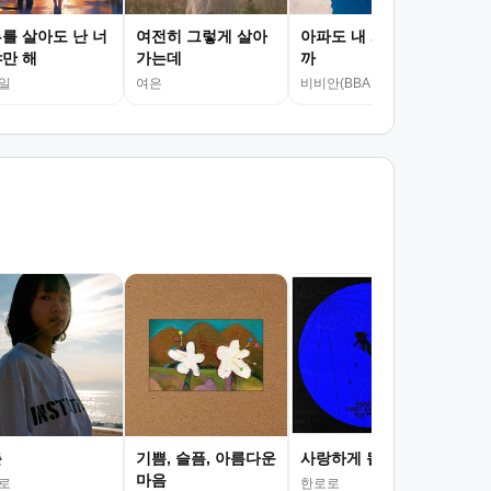
를 살아도 난 너
여전히 그렇게 살아
아파도 내 사랑이니
만 해
가는데
까
일
여은
비비안(BBAHN)
서
김광
조회
춘
기쁨, 슬픔, 아름다운
사랑하게 될 거야
마음
로
한로로