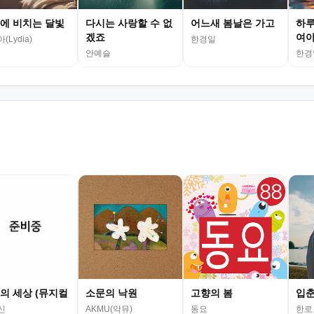
에 비치는 달빛
다시는 사랑할 수 없
어느새 봄날은 가고
하루
겠죠
여야
(Lydia)
한경일
안예슬
한경
의 세상 (뮤지컬
소문의 낙원
고향의 봄
입
신
AKMU(악뮤)
동요
한로