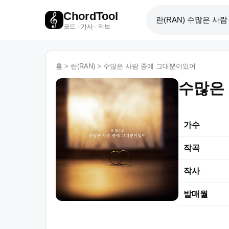
ChordTool
코드 · 가사 · 악보
홈
>
란(RAN)
>
수많은 사람 중에 그대뿐이었어
수많은
가수
작곡
작사
발매월