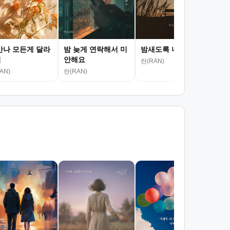
만나 모든게 달라
밤 늦게 연락해서 미
밤새도록 너를
어
안해요
란(RAN)
AN)
란(RAN)
마리
OST
하진