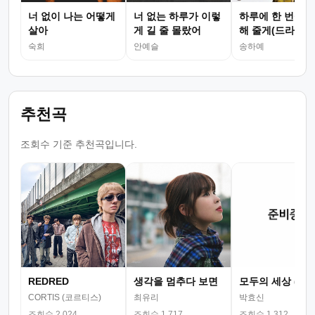
너 없이 나는 어떻게
너 없는 하루가 이렇
하루에 한 번씩 
살아
게 길 줄 몰랐어
해 줄게(드라마
숙희
안예슬
송하예
추천곡
조회수 기준 추천곡입니다.
REDRED
생각을 멈추다 보면
모두의 세상 (뮤
CORTIS (코르티스)
최유리
박효신
조회수 2,024
조회수 1,717
조회수 1,312