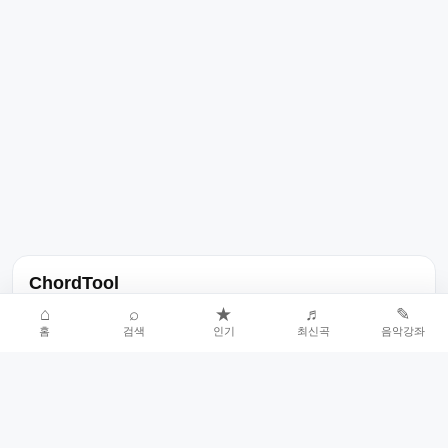
ChordTool
노래 가사, 곡 정보, 코드, 악보를 한곳에서 찾을 수 있는 음악 정보
⌂
⌕
★
♬
✎
홈
검색
인기
최신곡
음악강좌
서비스입니다.
인기곡 중심으로 악보와 코드 콘텐츠를 계속 확장합니다.
홈
인기차트
최신곡
음악강좌
악보 요청
오류 신고
🎼
작업자