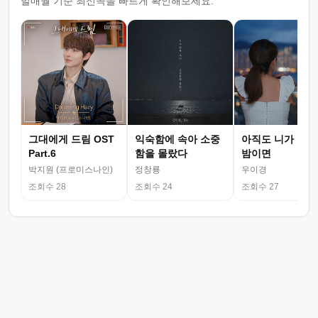
발매월 기준 최신곡을 빠르게 확인해보세요.
그대에게 드림 OST
익숙함에 속아 소중
아직도 니가 그리
Part.6
함을 몰랐다
밤이면
박지원 (프로미스나인)
정창룡
우이경
조회수 28
조회수 24
조회수 27