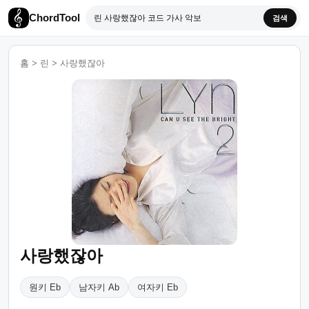
ChordTool
검색
홈
>
린
>
사랑했잖아
사랑했잖아
원키 Eb
남자키 Ab
여자키 Eb