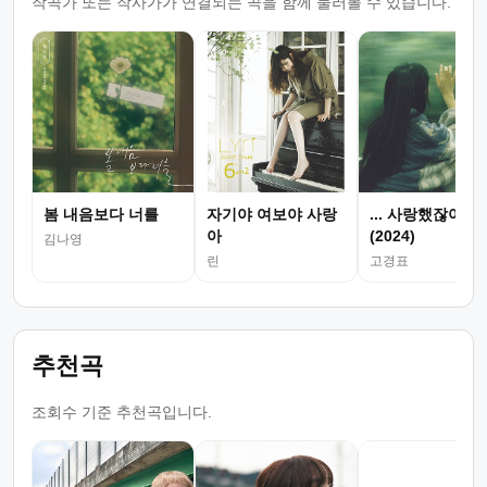
작곡가 또는 작사가가 연결되는 곡을 함께 둘러볼 수 있습니다.
봄 내음보다 너를
자기야 여보야 사랑
... 사랑했잖아...
아
(2024)
김나영
린
고경표
추천곡
조회수 기준 추천곡입니다.