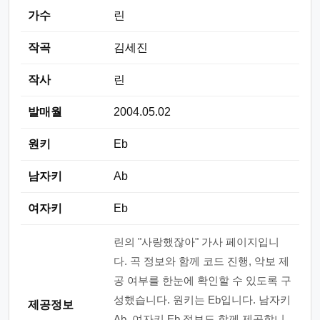
가수
린
작곡
김세진
작사
린
발매월
2004.05.02
원키
Eb
남자키
Ab
여자키
Eb
린의 "사랑했잖아" 가사 페이지입니
다. 곡 정보와 함께 코드 진행, 악보 제
공 여부를 한눈에 확인할 수 있도록 구
성했습니다. 원키는 Eb입니다. 남자키
제공정보
Ab, 여자키 Eb 정보도 함께 제공합니