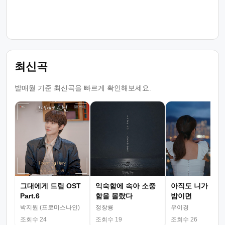
최신곡
발매월 기준 최신곡을 빠르게 확인해보세요.
그대에게 드림 OST
익숙함에 속아 소중
아직도 니가 그리
Part.6
함을 몰랐다
밤이면
박지원 (프로미스나인)
정창룡
우이경
조회수 24
조회수 19
조회수 26