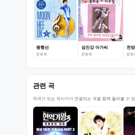
평행선
섬진강 아가씨
천방
문희옥
문희옥
문희
관련 곡
작곡가 또는 작사가가 연결되는 곡을 함께 둘러볼 수 