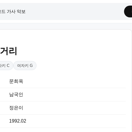
 거리
자키 C
여자키 G
문희옥
남국인
정은이
1992.02