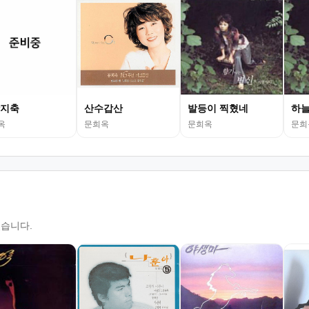
지축
산수갑산
발등이 찍혔네
하늘
옥
문희옥
문희옥
문희
있습니다.