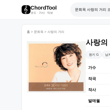
ChordTool
코드 · 가사 · 악보
홈
>
문희옥
>
사랑의 거리
사랑의
원키 G
남
가수
작곡
작사
발매월