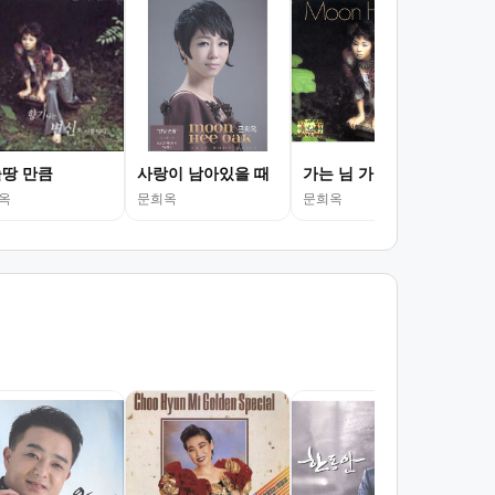
땅 만큼
사랑이 남아있을 때
가는 님 가는 정
No
옥
문희옥
문희옥
문희
추
현철