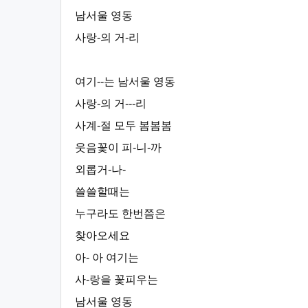
남서울 영동
사랑-의 거-리
여기--는 남서울 영동
사랑-의 거---리
사계-절 모두 봄봄봄
웃음꽃이 피-니-까
외롭거-나-
쓸쓸할때는
누구라도 한번쯤은
찾아오세요
아- 아 여기는
사-랑을 꽃피우는
남서울 영동