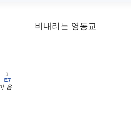
비내리는 영동교
3
E7
마
음