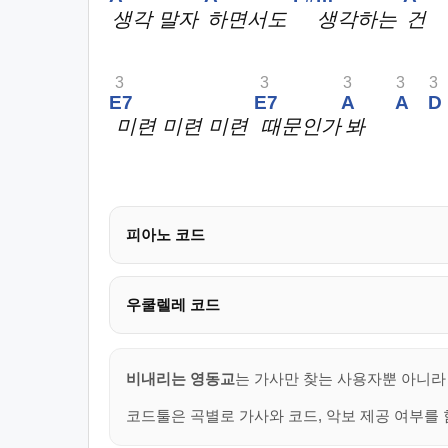
생각 말자
하면서도
생각하는
건
3
3
3
3
3
E7
E7
A
A
D
미련 미련 미련
때문인가
봐
피아노 코드
우쿨렐레 코드
비내리는 영동교
는 가사만 찾는 사용자뿐 아니라 
코드툴은 곡별로 가사와 코드, 악보 제공 여부를 