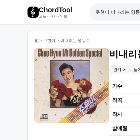
ChordTool
코드 · 가사 · 악보
홈
>
주현미
>
비내리는 영동교
비내리
원키 G
남자
가수
작곡
작사
발매월