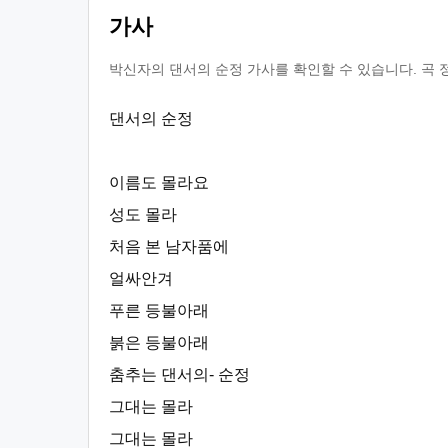
가사
박신자의 댄서의 순정 가사를 확인할 수 있습니다. 곡 
댄서의 순정
이름도 몰라요
성도 몰라
처음 본 남자품에
얼싸안겨
푸른 등불아래
붉은 등불아래
춤추는 댄서의- 순정
그대는 몰라
그대는 몰라