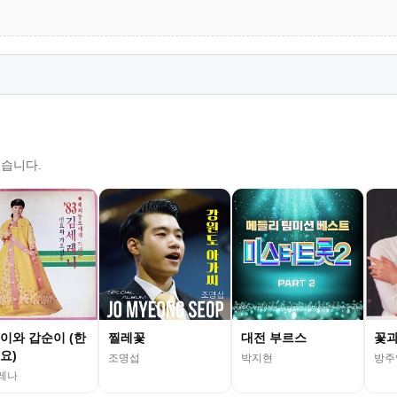
있습니다.
이와 갑순이 (한
찔레꽃
대전 부르스
꽃과
요)
조명섭
박지현
방주
레나