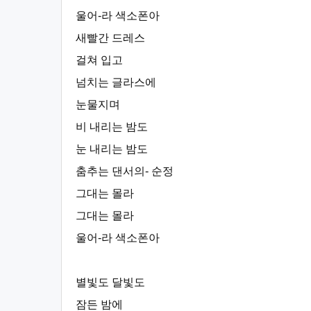
울어-라 색소폰아
새빨간 드레스
걸쳐 입고
넘치는 글라스에
눈물지며
비 내리는 밤도
눈 내리는 밤도
춤추는 댄서의- 순정
그대는 몰라
그대는 몰라
울어-라 색소폰아
별빛도 달빛도
잠든 밤에