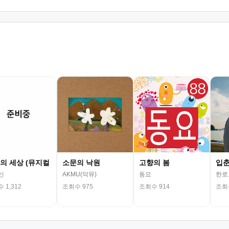
의 세상 (뮤지컬
소문의 낙원
고향의 봄
입
신
AKMU(악뮤)
동요
한로
 1,312
조회수 975
조회수 914
조회수