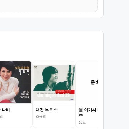
대
안정
 나비
대전 부르스
봄 아가씨 내림나장
조
연
조용필
동요