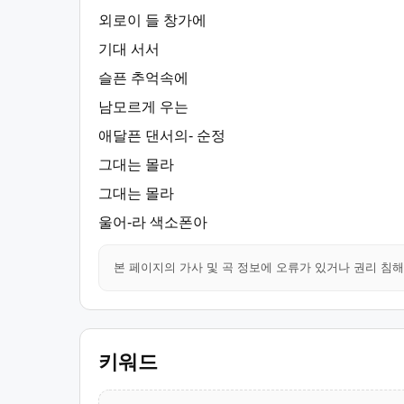
외로이 들 창가에
기대 서서
슬픈 추억속에
남모르게 우는
애달픈 댄서의- 순정
그대는 몰라
그대는 몰라
울어-라 색소폰아
본 페이지의 가사 및 곡 정보에 오류가 있거나 권리 침
키워드