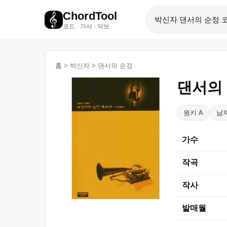
ChordTool
코드 · 가사 · 악보
홈
>
박신자
>
댄서의 순정
댄서의
원키 A
남자
가수
작곡
작사
발매월