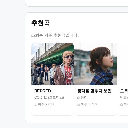
추천곡
조회수 기준 추천곡입니다.
REDRED
생각을 멈추다 보면
모두
CORTIS (코르티스)
최유리
박효
조회수 2,023
조회수 1,713
조회수