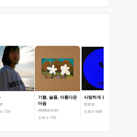
서
김광
조회
춘
기쁨, 슬픔, 아름다운
사랑하게 될 거야
마음
로
한로로
AKMU(악뮤)
 729
조회수 698
조회수 709