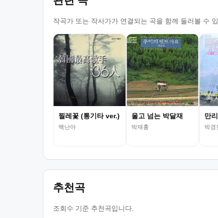
관련 곡
작곡가 또는 작사가가 연결되는 곡을 함께 둘러볼 수 
찔레꽃 (통기타 ver.)
울고 넘는 박달재
만리
백난아
박재홍
박경
추천곡
조회수 기준 추천곡입니다.