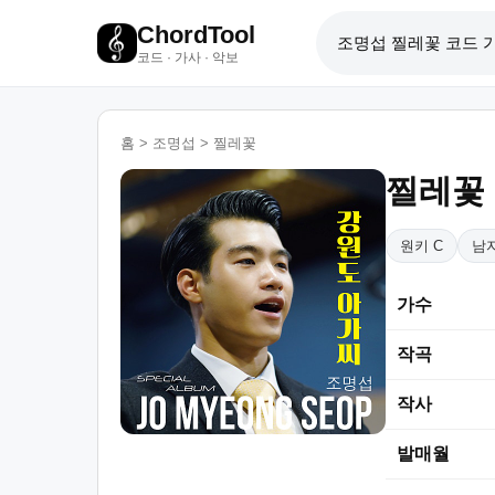
ChordTool
코드 · 가사 · 악보
홈
>
조명섭
>
찔레꽃
찔레꽃
원키 C
남자
가수
작곡
작사
발매월