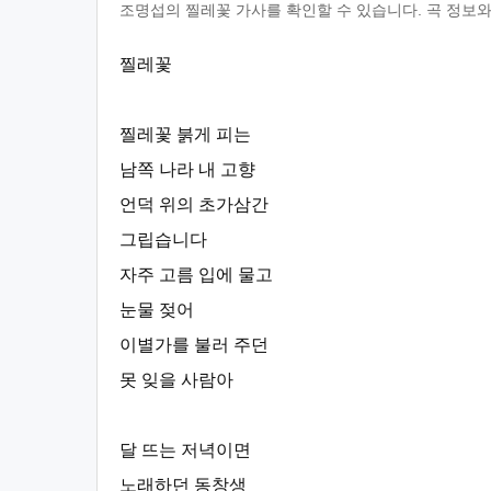
조명섭의 찔레꽃 가사를 확인할 수 있습니다. 곡 정보와
찔레꽃
찔레꽃 붉게 피는
남쪽 나라 내 고향
언덕 위의 초가삼간
그립습니다
자주 고름 입에 물고
눈물 젖어
이별가를 불러 주던
못 잊을 사람아
달 뜨는 저녁이면
노래하던 동창생