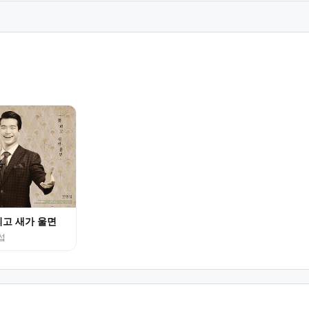
피고 새가 울면
섭