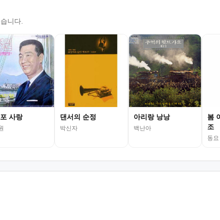
있습니다.
포 사랑
댄서의 순정
아리랑 낭낭
봄 
조
원
박신자
백난아
동요