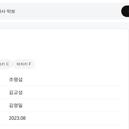
키 C
여자키 F
조명섭
김교성
김영일
2023.08