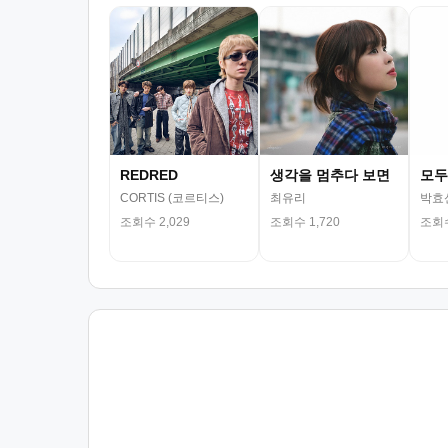
REDRED
생각을 멈추다 보면
모두
CORTIS (코르티스)
최유리
박효
조회수 2,029
조회수 1,720
조회수