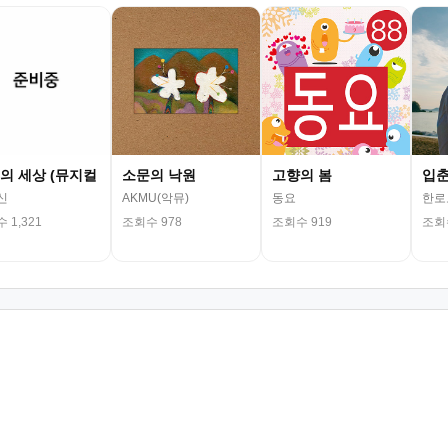
의 세상 (뮤지컬
소문의 낙원
고향의 봄
입
신
AKMU(악뮤)
동요
한로
 1,321
조회수 978
조회수 919
조회수