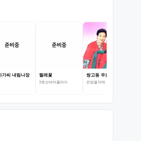
아가씨 내림나장
찔레꽃
쌍고동 우는 항구
다
2/4
3호선버터플라이
은방울자매
동요