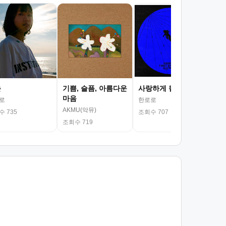
서
김광
조회
춘
기쁨, 슬픔, 아름다운
사랑하게 될 거야
마음
로
한로로
AKMU(악뮤)
 735
조회수 707
조회수 719