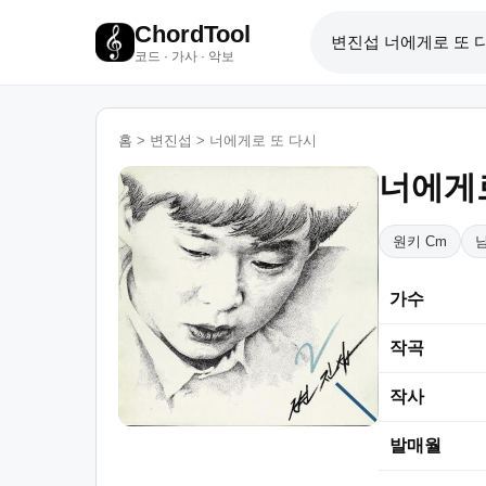
ChordTool
코드 · 가사 · 악보
홈
>
변진섭
>
너에게로 또 다시
너에게
원키 Cm
가수
작곡
작사
발매월