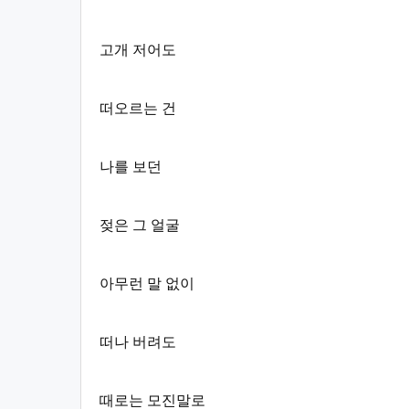
고개 저어도
떠오르는 건
나를 보던
젖은 그 얼굴
아무런 말 없이
떠나 버려도
때로는 모진말로