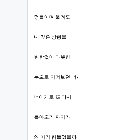
멍들이며 울려도
내 깊은 방황을
변함없이 따뜻한
눈으로 지켜보던 너-
너에게로 또 다시
돌아오기 까지가
왜 이리 힘들었을까