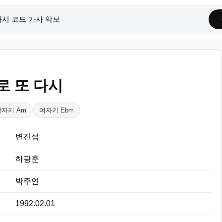
로 또 다시
남자키 Am
여자키 Ebm
변진섭
하광훈
박주연
1992.02.01