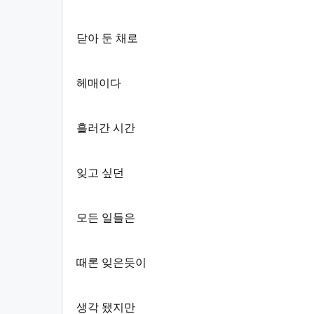
닫아 둔 채로
헤매이다
흘러간 시간
잊고 싶던
모든 일들은
때론 잊은듯이
생각 됐지만