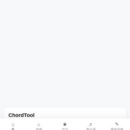
ChordTool
노래 가사, 곡 정보, 코드, 악보를 한곳에서 찾을 수 있는 음악 정보
⌂
⌕
★
♬
✎
홈
검색
인기
최신곡
음악강좌
서비스입니다.