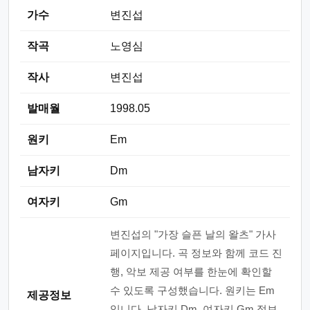
가수
변진섭
작곡
노영심
작사
변진섭
발매월
1998.05
원키
Em
남자키
Dm
여자키
Gm
변진섭의 "가장 슬픈 날의 왈츠" 가사
페이지입니다. 곡 정보와 함께 코드 진
행, 악보 제공 여부를 한눈에 확인할
수 있도록 구성했습니다. 원키는 Em
제공정보
입니다. 남자키 Dm, 여자키 Gm 정보