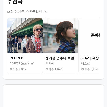
추천곡
조회수 기준 추천곡입니다.
REDRED
생각을 멈추다 보면
모두의 세상 (뮤
CORTIS (코르티스)
최유리
박효신
조회수 2,019
조회수 1,696
조회수 1,284