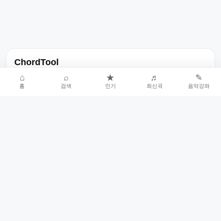
ChordTool
노래 가사, 곡 정보, 코드, 악보를 한곳에서 찾을 수 있는 음악 정보
⌂
⌕
★
♬
✎
홈
검색
인기
최신곡
음악강좌
서비스입니다.
인기곡 중심으로 악보와 코드 콘텐츠를 계속 확장합니다.
홈
인기차트
최신곡
음악강좌
악보 요청
오류 신고
🎼
작업자
© 2026 ChordTool. All rights reserved.
Today :
18,433
명
⚙