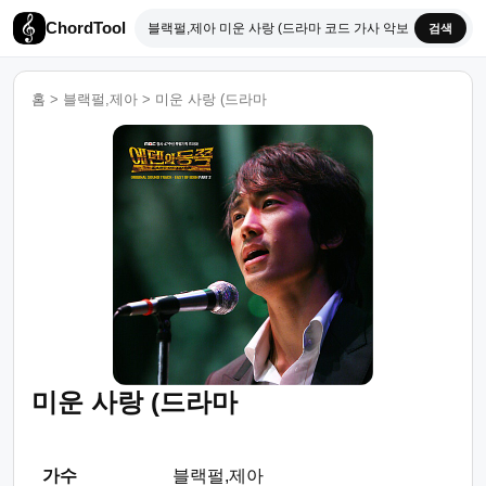
ChordTool
검색
홈
>
블랙펄,제아
>
미운 사랑 (드라마
미운 사랑 (드라마
가수
블랙펄,제아