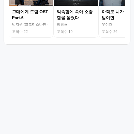
그대에게 드림 OST
익숙함에 속아 소중
아직도 니가 그리
Part.6
함을 몰랐다
밤이면
박지원 (프로미스나인)
정창룡
우이경
조회수 22
조회수 19
조회수 26